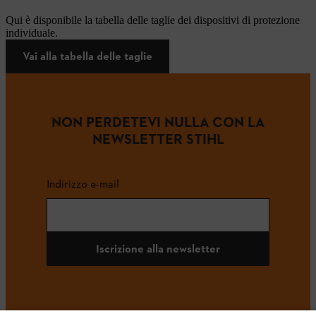
Qui è disponibile la tabella delle taglie dei dispositivi di protezione
individuale.
Vai alla tabella delle taglie
NON PERDETEVI NULLA CON LA
NEWSLETTER STIHL
Indirizzo e-mail
Iscrizione alla newsletter