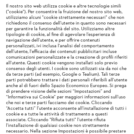
#STIHL
Il nostro sito web utilizza cookie e altre tecnologie simili
("cookie"). Per consentire la fruizione del nostro sito web,
utilizziamo alcuni "cookie strettamente necessari" che non
richiedono il consenso dell’utente in quanto sono necessari
per garantire la funzionalità del sito. Utilizziamo altre
tipologie di cookie, al fine di agevolare l’esperienza di
navigazione dell’utente, e per offrire contenuti
personalizzati, ivi inclusa l'analisi del comportamento
L’azienda
dell’utente, l'efficacia dei contenuti pubblicitari incluse
comunicazioni personalizzate e la creazione di profili riferiti
all’utente. Questi cookie vengono installati solo previo
consenso degli utenti. I cookie sono utilizzati sia da noi che
da terze parti (ad esempio, Google o Tealium). Tali terze
STIHL FAQ
parti potrebbero trattare i dati personali riferibili all’utente
anche al di fuori dello Spazio Economico Europeo. Si prega
di prendere visione delle sezioni “Impostazioni” and
“Informativa sui Cookie” per maggiori informazioni sull’uso
Service
che noi e terze parti facciamo dei cookie. Cliccando
IHR BROWSER WIRD NICHT
“Accetta tutti” l’utente acconsente all’installazione di tutti i
UNTERSTÜTZT
cookie e a tutte le attività di trattamento a questi
associate. Cliccando "Rifiuta tutti" l’utente rifiuta
l’installazione di qualsiasi cookie non strettamente
necessario. Nella sezione Impostazioni è possibile prestare
Sie nutzen einen Browser, den wir noch nicht unterstützen. Für