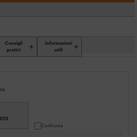
Consigli
Informazioni
pratici
utili
IVA.
6112
Confronta