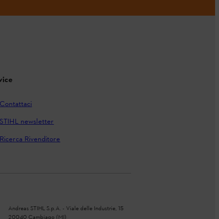
vice
Contattaci
STIHL newsletter
Ricerca Rivenditore
Andreas STIHL S.p.A. - Viale delle Industrie, 15
20040 Cambiago (MI)