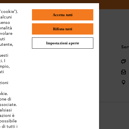
"cookie").
Accetta tutti
 alcuni
nsenso
onalità
Rifiuta tutti
evolare
uti
Impostazioni aperte
utente,
STIHL FAQ
Ser
uesti
. I
Registrazione prodotto
mpio,
Domande sull’assortimento
ati
Manuali d’uso e manutenzione
zioni
okie.
one di
associate.
alsiasi
azioni è
possibile
di tutti i
licy
Note legali
Cookies
Informazioni legali