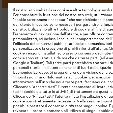
Il nostro sito web utilizza cookie e altre tecnologie simili (
Per consentire la fruizione del nostro sito web, utilizziamo
"cookie strettamente necessari" che non richiedono il co
dell’utente in quanto sono necessari per garantire la funzi
del sito. Utilizziamo altre tipologie di cookie, al fine di ag
l’esperienza di navigazione dell’utente, e per offrire conten
personalizzati, ivi inclusa l'analisi del comportamento dell’
L’azienda
l'efficacia dei contenuti pubblicitari incluse comunicazioni
personalizzate e la creazione di profili riferiti all’utente. Q
cookie vengono installati solo previo consenso degli utenti
Chi siamo
cookie sono utilizzati sia da noi che da terze parti (ad ese
Scarica il catalogo
Google o Tealium). Tali terze parti potrebbero trattare i d
personali riferibili all’utente anche al di fuori dello Spazio
STIHL Integrity Line
Economico Europeo. Si prega di prendere visione delle se
“Impostazioni” and “Informativa sui Cookie” per maggiori
informazioni sull’uso che noi e terze parti facciamo dei co
Cliccando “Accetta tutti” l’utente acconsente all’installazi
tutti i cookie e a tutte le attività di trattamento a questi 
Cliccando "Rifiuta tutti" l’utente rifiuta l’installazione di qu
cookie non strettamente necessario. Nella sezione Impost
possibile prestare il consenso o rifiutare singoli cookie. È 
revocare il proprio consenso all'utilizzo di singoli cookie o 
Termini e condizioni generali
Privacy po