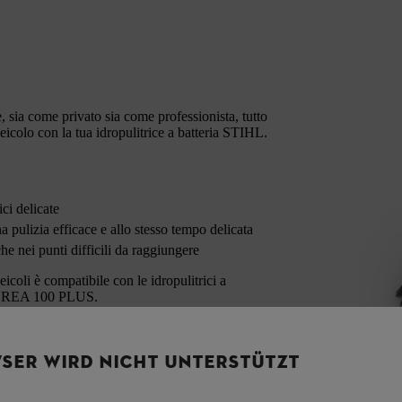
, sia come privato sia come professionista, tutto
veicolo con la tua idropulitrice a batteria STIHL.
ci delicate
pulizia efficace e allo stesso tempo delicata
 nei punti difficili da raggiungere
eicoli è compatibile con le idropulitrici a
L REA 100 PLUS.
SER WIRD NICHT UNTERSTÜTZT