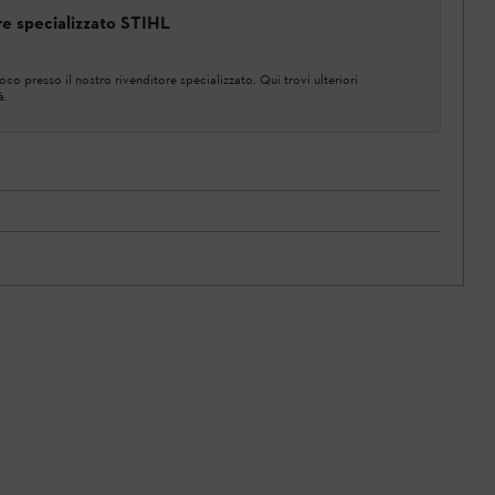
ore specializzato STIHL
co presso il nostro rivenditore specializzato. Qui trovi ulteriori
à.