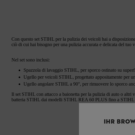
Con questo set STIHL per la pulizia dei veicoli hai a disposizione
ciò di cui hai bisogno per una pulizia accurata e delicata del tuo 
Nel set sono inclusi:
Spazzola di lavaggio STIHL, per sporco ostinato su superfi
Ugello per veicoli STIHL, progettato appositamente per una 
Ugello angolare STIHL a 90°, per rimuovere lo sporco anche
Il set STIHL con attacco a baionetta per la pulizia di auto o altri v
batteria STIHL dai modelli STIHL REA 60 PLUS fino a STIH
IHR BROW