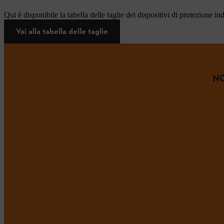
Qui è disponibile la tabella delle taglie dei dispositivi di protezione in
Vai alla tabella delle taglie
NO