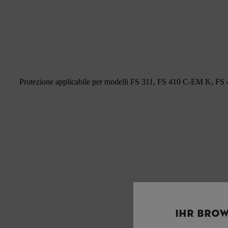
Protezione applicabile per modelli FS 311, FS 410 C-EM K, F
IHR BROW