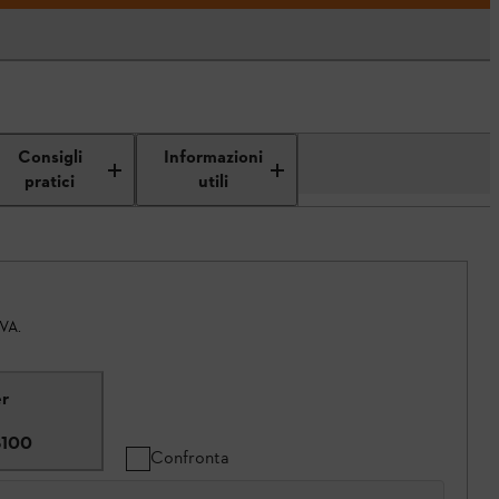
Consigli
Informazioni
pratici
utili
IVA.
er
8100
Confronta