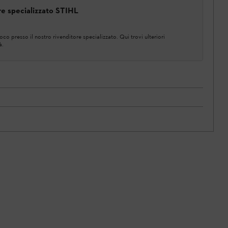
ore specializzato STIHL
co presso il nostro rivenditore specializzato. Qui trovi ulteriori
à.