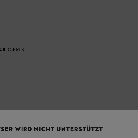
S 490 C-EM K
SER WIRD NICHT UNTERSTÜTZT