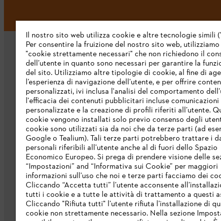
Il nostro sito web utilizza cookie e altre tecnologie simili (
Per consentire la fruizione del nostro sito web, utilizziamo
"cookie strettamente necessari" che non richiedono il co
dell’utente in quanto sono necessari per garantire la funzi
del sito. Utilizziamo altre tipologie di cookie, al fine di ag
l’esperienza di navigazione dell’utente, e per offrire conten
personalizzati, ivi inclusa l'analisi del comportamento dell’
L’azienda
l'efficacia dei contenuti pubblicitari incluse comunicazioni
personalizzate e la creazione di profili riferiti all’utente. Q
cookie vengono installati solo previo consenso degli utenti
Chi siamo
cookie sono utilizzati sia da noi che da terze parti (ad ese
Scarica il catalogo
Google o Tealium). Tali terze parti potrebbero trattare i d
personali riferibili all’utente anche al di fuori dello Spazio
STIHL Integrity Line
Economico Europeo. Si prega di prendere visione delle se
“Impostazioni” and “Informativa sui Cookie” per maggiori
informazioni sull’uso che noi e terze parti facciamo dei co
Cliccando “Accetta tutti” l’utente acconsente all’installazi
tutti i cookie e a tutte le attività di trattamento a questi 
Cliccando "Rifiuta tutti" l’utente rifiuta l’installazione di qu
cookie non strettamente necessario. Nella sezione Impost