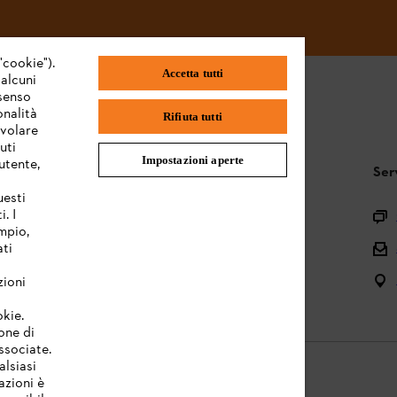
"cookie").
Accetta tutti
 alcuni
nsenso
onalità
Rifiuta tutti
evolare
uti
Impostazioni aperte
utente,
STIHL FAQ
Ser
uesti
. I
Registrazione prodotto
mpio,
Domande sull’assortimento
ati
Manuali d’uso e manutenzione
zioni
okie.
one di
associate.
alsiasi
azioni è