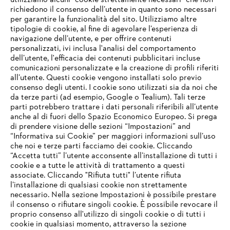
utilizziamo alcuni "cookie strettamente necessari" che non
richiedono il consenso dell’utente in quanto sono necessari
per garantire la funzionalità del sito. Utilizziamo altre
tipologie di cookie, al fine di agevolare l’esperienza di
navigazione dell’utente, e per offrire contenuti
personalizzati, ivi inclusa l'analisi del comportamento
L’azienda
dell’utente, l'efficacia dei contenuti pubblicitari incluse
comunicazioni personalizzate e la creazione di profili riferiti
all’utente. Questi cookie vengono installati solo previo
consenso degli utenti. I cookie sono utilizzati sia da noi che
da terze parti (ad esempio, Google o Tealium). Tali terze
STIHL FAQ
parti potrebbero trattare i dati personali riferibili all’utente
anche al di fuori dello Spazio Economico Europeo. Si prega
di prendere visione delle sezioni “Impostazioni” and
“Informativa sui Cookie” per maggiori informazioni sull’uso
Service
che noi e terze parti facciamo dei cookie. Cliccando
IHR BROWSER WIRD NICHT
“Accetta tutti” l’utente acconsente all’installazione di tutti i
UNTERSTÜTZT
cookie e a tutte le attività di trattamento a questi
associate. Cliccando "Rifiuta tutti" l’utente rifiuta
l’installazione di qualsiasi cookie non strettamente
necessario. Nella sezione Impostazioni è possibile prestare
Sie nutzen einen Browser, den wir noch nicht unterstützen. Für
Termini e condizioni generali
Privacy policy
il consenso o rifiutare singoli cookie. È possibile revocare il
eine optimale Nutzung unserer Seite empfehlen wir Ihnen, zu
proprio consenso all'utilizzo di singoli cookie o di tutti i
einem der folgenden Browser zu wechseln:
cookie in qualsiasi momento, attraverso la sezione
Note legali
Cookies
Informazioni legali