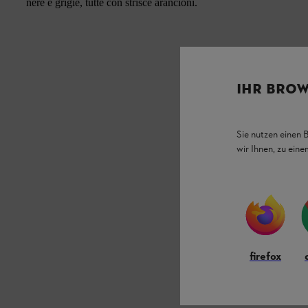
nere e grigie, tutte con strisce arancioni.
IHR BROW
Sie nutzen einen 
wir Ihnen, zu ein
firefox