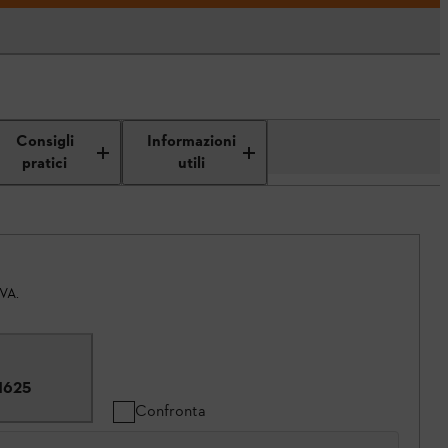
Consigli
Informazioni
pratici
utili
IVA.
1625
Confronta