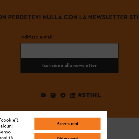
N PERDETEVI NULLA CON LA NEWSLETTER ST
Indirizzo e-mail
Iscrizione alla newsletter
#STIHL
"cookie").
Accetta tutti
 alcuni
nsenso
onalità
Rifiuta tutti