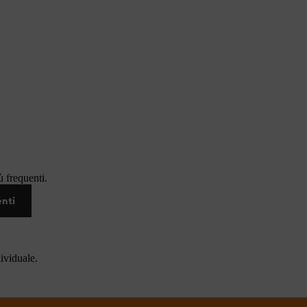
 frequenti.
enti
dividuale.