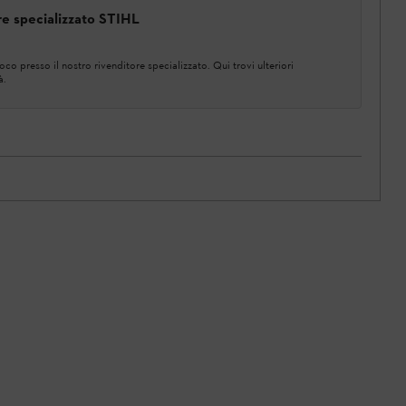
ore specializzato STIHL
co presso il nostro rivenditore specializzato. Qui trovi ulteriori
à.