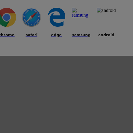
chrome
safari
edge
samsung
android