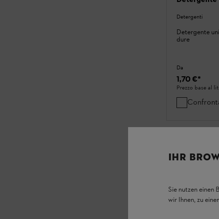
Detergenti
Detergente univ
dure
Da
1,70 €
*
Prezzo base al li
Confront
IHR BROW
Sie nutzen einen 
wir Ihnen, zu ein