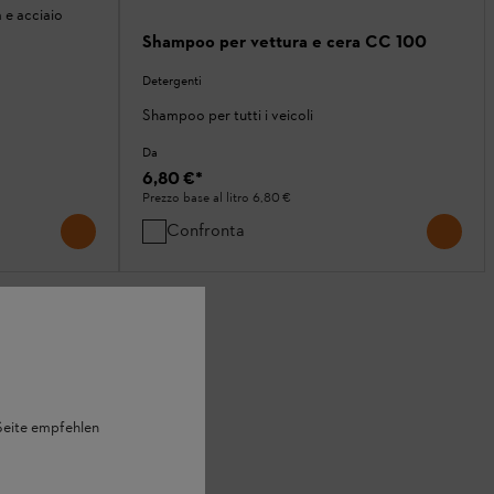
a e acciaio
Shampoo per vettura e cera CC 100
Detergenti
Shampoo per tutti i veicoli
Da
6,80 €
*
Prezzo base al litro
6,80 €
Confronta
I
 Seite empfehlen