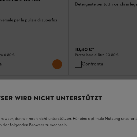
Detergente per tutti i cerchi in leg
ersale per la pulizia di superfici
10,40 €
*
tro
6,80 €
Prezzo base al litro
20,80 €
a
Confronta
6
DA
6
PRODOTT
SER WIRD NICHT UNTERSTÜTZT
Torna in alto
Browser, den wir noch nicht unterstützen. Für eine optimale Nutzung unserer
em der folgenden Browser zu wechseln: