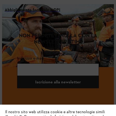
Abbigliamento forestale e DPI
NON PERDETEVI NULLA CON LA
NEWSLETTER STIHL
Indirizzo e-mail
Iscrizione alla newsletter
#STIHL
Il nostro sito web utilizza cookie e altre tecnologie simili