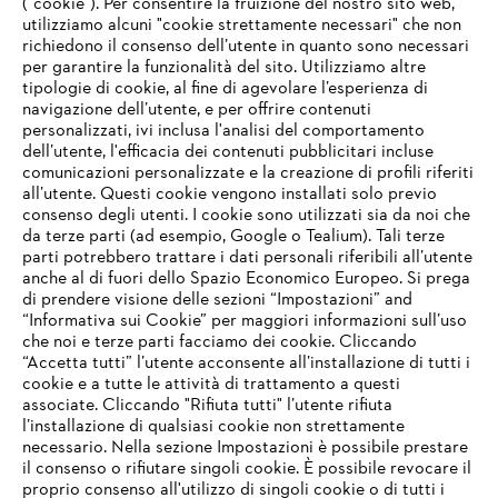
("cookie"). Per consentire la fruizione del nostro sito web,
utilizziamo alcuni "cookie strettamente necessari" che non
richiedono il consenso dell’utente in quanto sono necessari
per garantire la funzionalità del sito. Utilizziamo altre
tipologie di cookie, al fine di agevolare l’esperienza di
navigazione dell’utente, e per offrire contenuti
personalizzati, ivi inclusa l'analisi del comportamento
L’azienda
dell’utente, l'efficacia dei contenuti pubblicitari incluse
comunicazioni personalizzate e la creazione di profili riferiti
all’utente. Questi cookie vengono installati solo previo
consenso degli utenti. I cookie sono utilizzati sia da noi che
da terze parti (ad esempio, Google o Tealium). Tali terze
STIHL FAQ
parti potrebbero trattare i dati personali riferibili all’utente
anche al di fuori dello Spazio Economico Europeo. Si prega
di prendere visione delle sezioni “Impostazioni” and
“Informativa sui Cookie” per maggiori informazioni sull’uso
Service
che noi e terze parti facciamo dei cookie. Cliccando
IHR BROWSER WIRD NICHT
“Accetta tutti” l’utente acconsente all’installazione di tutti i
UNTERSTÜTZT
cookie e a tutte le attività di trattamento a questi
associate. Cliccando "Rifiuta tutti" l’utente rifiuta
l’installazione di qualsiasi cookie non strettamente
necessario. Nella sezione Impostazioni è possibile prestare
Sie nutzen einen Browser, den wir noch nicht unterstützen. Für
Termini e condizioni generali
Privacy policy
il consenso o rifiutare singoli cookie. È possibile revocare il
eine optimale Nutzung unserer Seite empfehlen wir Ihnen, zu
proprio consenso all'utilizzo di singoli cookie o di tutti i
einem der folgenden Browser zu wechseln: