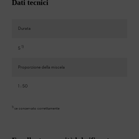
Dati tecnici
Durata
1
)
5
Proporzione della miscela
1 : 50
1
)
se conservato correttamente