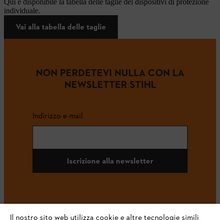
Qui è disponibile la tabella delle taglie dei dispositivi di protezione
individuale.
Vai alla tabella delle taglie
NON PERDETEVI NULLA CON LA
NEWSLETTER STIHL
Indirizzo e-mail
Iscrizione alla newsletter
#STIHL
Il nostro sito web utilizza cookie e altre tecnologie simili