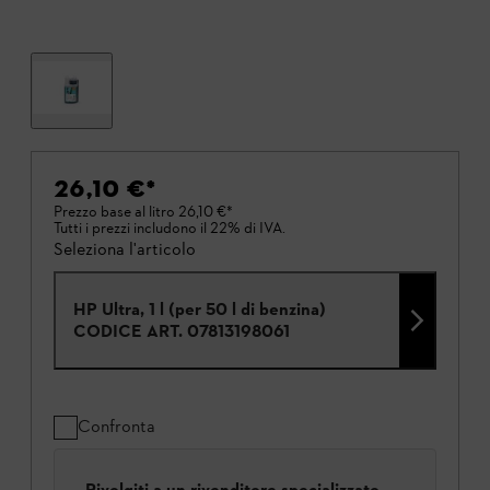
26,10 €
*
Prezzo base al litro
26,10 €
*
Tutti i prezzi includono il 22% di IVA.
Seleziona l'articolo
HP Ultra, 1 l (per 50 l di benzina)
CODICE ART.
07813198061
Confronta
Rivolgiti a un rivenditore specializzato