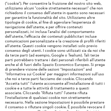
("cookie"). Per consentire la fruizione del nostro sito web,
utilizziamo alcuni "cookie strettamente necessari" che non
richiedono il consenso dell’utente in quanto sono necessari
per garantire la funzionalità del sito. Utilizziamo altre
tipologie di cookie, al fine di agevolare l’esperienza di
navigazione dell’utente, e per offrire contenuti
personalizzati, ivi inclusa l'analisi del comportamento
L’azienda
dell’utente, l'efficacia dei contenuti pubblicitari incluse
comunicazioni personalizzate e la creazione di profili riferiti
all’utente. Questi cookie vengono installati solo previo
consenso degli utenti. I cookie sono utilizzati sia da noi che
da terze parti (ad esempio, Google o Tealium). Tali terze
STIHL FAQ
parti potrebbero trattare i dati personali riferibili all’utente
anche al di fuori dello Spazio Economico Europeo. Si prega
di prendere visione delle sezioni “Impostazioni” and
“Informativa sui Cookie” per maggiori informazioni sull’uso
Service
che noi e terze parti facciamo dei cookie. Cliccando
IHR BROWSER WIRD NICHT
“Accetta tutti” l’utente acconsente all’installazione di tutti i
UNTERSTÜTZT
cookie e a tutte le attività di trattamento a questi
associate. Cliccando "Rifiuta tutti" l’utente rifiuta
l’installazione di qualsiasi cookie non strettamente
necessario. Nella sezione Impostazioni è possibile prestare
Sie nutzen einen Browser, den wir noch nicht unterstützen. Für
Termini e condizioni generali
Privacy policy
il consenso o rifiutare singoli cookie. È possibile revocare il
eine optimale Nutzung unserer Seite empfehlen wir Ihnen, zu