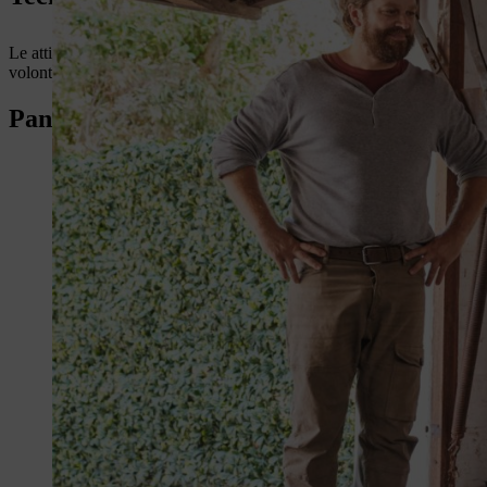
Le attività e i progetti in giardino sono molteplici e per questo ci impe
volontà di andare incontro alle esigenze di ciascun utente e delle sfide
Panoramica: Sistemi a batteria STIHL