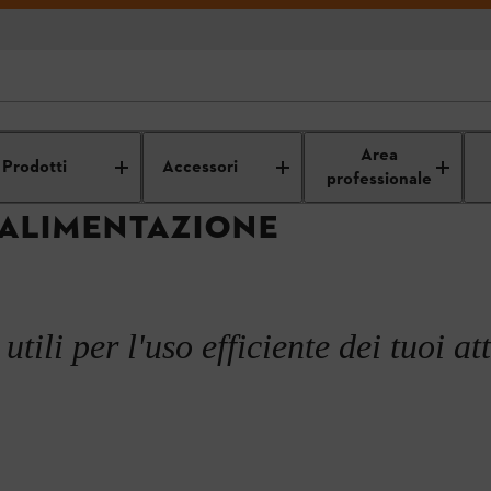
logia a batteria STIHL
Inizia la stagione del giardinaggio!
Generazion
Area
Prodotti
Accessori
professionale
 ALIMENTAZIONE
utili per l'uso efficiente dei tuoi att