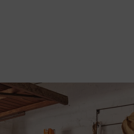
 dettagli dei prodotti selezionati vi aiuteranno a confrontare i dispositiv
iasi applicazione