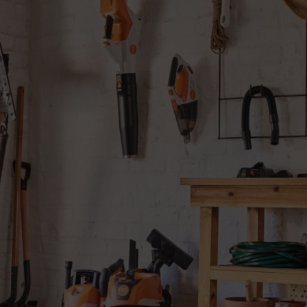
gniamo ad offrire un'ampia varietà di soluzioni a batteria. I nostri quattr
 che deve affronatare, per lavoro o per passione, durante le giornate che