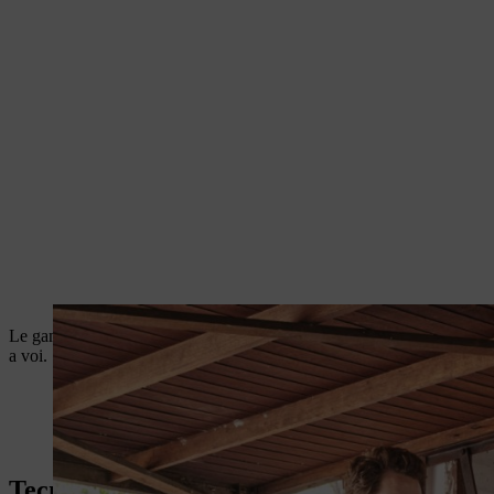
1
2
Le gamme di batterie specificate
e i tempi di funzionamento
nonché i
a voi.
Tecnologia della batteria STIHL: per quals