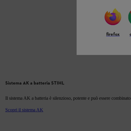
firefox
Sistema AK a batteria STIHL
Il sistema AK a batteria è silenzioso, potente e può essere combinato c
Scopri il sistema AK