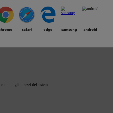
chrome
safari
edge
samsung
android
on tutti gli attrezzi del sistema.