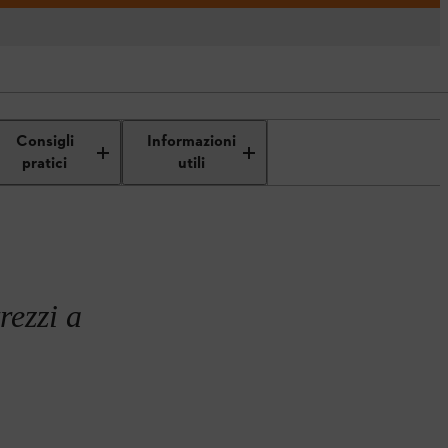
e e alimentazione
Consigli
Informazioni
pratici
utili
rezzi a