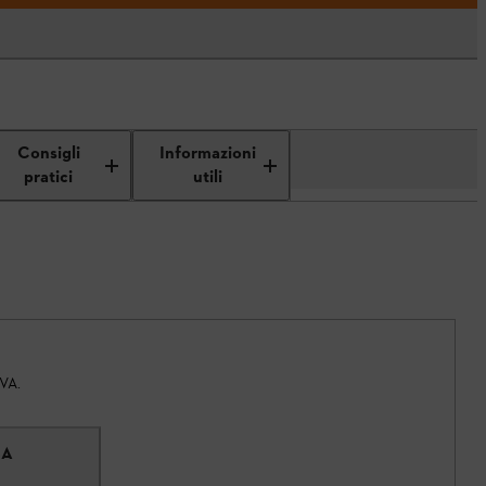
Consigli
Informazioni
pratici
utili
IVA.
SA