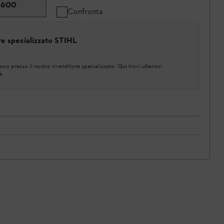
6600
Confronta
ore specializzato STIHL
co presso il nostro rivenditore specializzato. Qui trovi ulteriori
à.