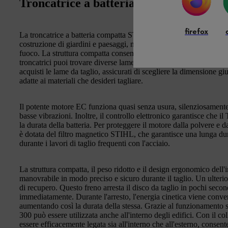
Troncatrice a batteria professionale le
firefox
La troncatrice a batteria compatta STIHL TSA 300 del
sistema 
costruzione di giardini e paesaggi, nell'edilizia civile e industrial
fuoco. La struttura compatta consente una profondità di taglio m
troncatrici puoi trovare diverse lame da taglio, come le lame dia
acquisti le lame da taglio, assicurati di scegliere la dimensione giu
adatte ai materiali che desideri tagliare.
Il potente motore EC funziona quasi senza usura, silenziosamente
basse vibrazioni. Inoltre, il controllo elettronico garantisce che i
la durata della batteria. Per proteggere il motore dalla polvere e dal
è dotata del filtro magnetico STIHL, che garantisce una lunga durat
durante i lavori di taglio frequenti con l'acciaio.
La struttura compatta, il peso ridotto e il design ergonomico del
manovrabile in modo preciso e sicuro durante il taglio. Un ulterio
di recupero. Questo freno arresta il disco da taglio in pochi secon
immediatamente. Durante l'arresto, l'energia cinetica viene convert
aumentando così la durata della stessa. Grazie al funzionamento s
300 può essere utilizzata anche all'interno degli edifici. Con il c
essere efficacemente legata sia all'interno che all'esterno, conse