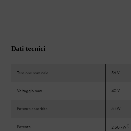
Dati tecnici
Tensione nominale
36 V
Voltaggio max
40 V
Potenza assorbita
3 kW
1
)
Potenza
2.50 kW