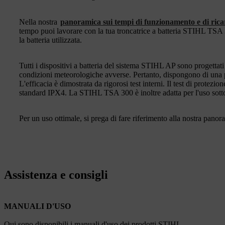
Nella nostra
panoramica sui tempi di funzionamento e di ricar
tempo puoi lavorare con la tua troncatrice a batteria STIHL TSA 
la batteria utilizzata.
Tutti i dispositivi a batteria del sistema STIHL AP sono progettat
condizioni meteorologiche avverse. Pertanto, dispongono di una pr
L'efficacia è dimostrata da rigorosi test interni. Il test di protezion
standard IPX4. La STIHL TSA 300 è inoltre adatta per l'uso sotto
Per un uso ottimale, si prega di fare riferimento alla nostra panor
Assistenza e consigli
MANUALI D'USO
Qui sono disponibili i manuali d'uso dei prodotti STIHL.