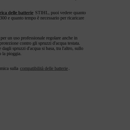
ica delle batterie
STIHL, puoi vedere quanto
300 e quanto tempo è necessario per ricaricare
i per un uso professionale regolare anche in
otezione contro gli spruzzi d'acqua testata.
e dagli spruzzi d'acqua si basa, tra l'altro, sullo
 la pioggia.
amica sulla
compatibilità delle batterie
.