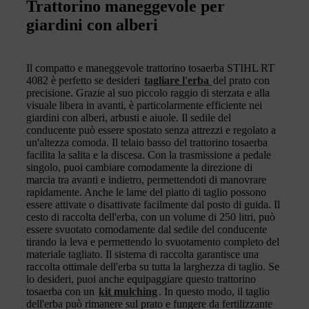
Trattorino maneggevole per
giardini con alberi
Il compatto e maneggevole trattorino tosaerba STIHL RT
4082 è perfetto se desideri
tagliare l'erba
del prato con
precisione. Grazie al suo piccolo raggio di sterzata e alla
visuale libera in avanti, è particolarmente efficiente nei
giardini con alberi, arbusti e aiuole. Il sedile del
conducente può essere spostato senza attrezzi e regolato a
un'altezza comoda. Il telaio basso del trattorino tosaerba
facilita la salita e la discesa. Con la trasmissione a pedale
singolo, puoi cambiare comodamente la direzione di
marcia tra avanti e indietro, permettendoti di manovrare
rapidamente. Anche le lame del piatto di taglio possono
essere attivate o disattivate facilmente dal posto di guida. Il
cesto di raccolta dell'erba, con un volume di 250 litri, può
essere svuotato comodamente dal sedile del conducente
tirando la leva e permettendo lo svuotamento completo del
materiale tagliato. Il sistema di raccolta garantisce una
raccolta ottimale dell'erba su tutta la larghezza di taglio. Se
lo desideri, puoi anche equipaggiare questo trattorino
tosaerba con un
kit mulching
. In questo modo, il taglio
dell'erba può rimanere sul prato e fungere da fertilizzante