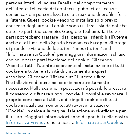
personalizzati, ivi inclusa l'analisi del comportamento
L’azienda
dell’utente, l'efficacia dei contenuti pubblicitari incluse
comunicazioni personalizzate e la creazione di profili riferiti
all’utente. Questi cookie vengono installati solo previo
consenso degli utenti. I cookie sono utilizzati sia da noi che
da terze parti (ad esempio, Google o Tealium). Tali terze
STIHL FAQ
parti potrebbero trattare i dati personali riferibili all’utente
anche al di fuori dello Spazio Economico Europeo. Si prega
di prendere visione delle sezioni “Impostazioni” and
“Informativa sui Cookie” per maggiori informazioni sull’uso
Service
che noi e terze parti facciamo dei cookie. Cliccando
IHR BROWSER WIRD NICHT
“Accetta tutti” l’utente acconsente all’installazione di tutti i
UNTERSTÜTZT
cookie e a tutte le attività di trattamento a questi
associate. Cliccando "Rifiuta tutti" l’utente rifiuta
l’installazione di qualsiasi cookie non strettamente
necessario. Nella sezione Impostazioni è possibile prestare
Sie nutzen einen Browser, den wir noch nicht unterstützen. Für
Termini e condizioni generali
Privacy policy
il consenso o rifiutare singoli cookie. È possibile revocare il
eine optimale Nutzung unserer Seite empfehlen wir Ihnen, zu
proprio consenso all'utilizzo di singoli cookie o di tutti i
einem der folgenden Browser zu wechseln:
cookie in qualsiasi momento, attraverso la sezione
Note legali
Cookies
Informazioni legali
“Cookie”, in calce alla pagina. Tale azione avrà efficacia per
il futuro. Maggiori informazioni sono disponibili nella nostra
Informativa Privacy
e nella nostra
Informativa sui Cookie
.
firefox
chrome
Andreas STIHL S.p.A. - Viale delle Industrie, 15
20040 Cambiago (MI)