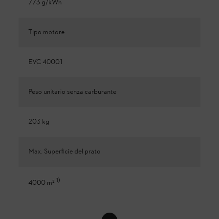
773 g/kWh
Tipo motore
EVC 4000.1
Peso unitario senza carburante
203 kg
Max. Superficie del prato
1
)
4000 m²