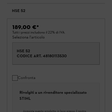
HSE 52
189,00 €
*
Tutti i prezzi includono il 22% di IVA.
Seleziona l'articolo
HSE 52
CODICE ART.
48180113530
Confronta
Rivolgiti a un rivenditore specializzato
STIHL
Acquista questo prodotto in loco presso il nostro