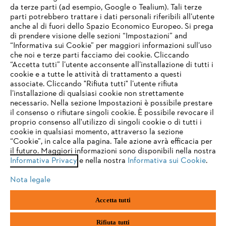
da terze parti (ad esempio, Google o Tealium). Tali terze
STIHL FAQ
parti potrebbero trattare i dati personali riferibili all’utente
anche al di fuori dello Spazio Economico Europeo. Si prega
di prendere visione delle sezioni “Impostazioni” and
“Informativa sui Cookie” per maggiori informazioni sull’uso
Service
che noi e terze parti facciamo dei cookie. Cliccando
IHR BROWSER WIRD NICHT
“Accetta tutti” l’utente acconsente all’installazione di tutti i
UNTERSTÜTZT
cookie e a tutte le attività di trattamento a questi
associate. Cliccando "Rifiuta tutti" l’utente rifiuta
l’installazione di qualsiasi cookie non strettamente
necessario. Nella sezione Impostazioni è possibile prestare
Sie nutzen einen Browser, den wir noch nicht unterstützen. Für
Termini e condizioni generali
Privacy policy
il consenso o rifiutare singoli cookie. È possibile revocare il
eine optimale Nutzung unserer Seite empfehlen wir Ihnen, zu
proprio consenso all'utilizzo di singoli cookie o di tutti i
einem der folgenden Browser zu wechseln:
cookie in qualsiasi momento, attraverso la sezione
Note legali
Cookies
Informazioni legali
“Cookie”, in calce alla pagina. Tale azione avrà efficacia per
il futuro. Maggiori informazioni sono disponibili nella nostra
Informativa Privacy
e nella nostra
Informativa sui Cookie
.
firefox
chrome
Andreas STIHL S.p.A. - Viale delle Industrie, 15
20040 Cambiago (MI)
Nota legale
Email:
info@stihl.it
safari
edge
PEC:
amministrazione@stihl-pec.it
Accetta tutti
Numero di partita IVA: 09883420151.
Società a socio unico, soggetta a direzione e coordinamento di Andreas
samsung
android
Stihl AG & Co. KG
Rifiuta tutti