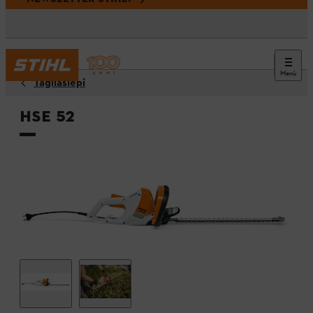
Menù
Tagliasiepi
HSE 52