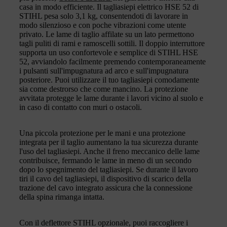
casa in modo efficiente. Il tagliasiepi elettrico HSE 52 di
STIHL pesa solo 3,1 kg, consentendoti di lavorare in
modo silenzioso e con poche vibrazioni come utente
privato. Le lame di taglio affilate su un lato permettono
tagli puliti di rami e ramoscelli sottili. Il doppio interruttore
supporta un uso confortevole e semplice di STIHL HSE
52, avviandolo facilmente premendo contemporaneamente
i pulsanti sull'impugnatura ad arco e sull'impugnatura
posteriore. Puoi utilizzare il tuo tagliasiepi comodamente
sia come destrorso che come mancino. La protezione
avvitata protegge le lame durante i lavori vicino al suolo e
in caso di contatto con muri o ostacoli.
Una piccola protezione per le mani e una protezione
integrata per il taglio aumentano la tua sicurezza durante
l'uso del tagliasiepi. Anche il freno meccanico delle lame
contribuisce, fermando le lame in meno di un secondo
dopo lo spegnimento del tagliasiepi. Se durante il lavoro
tiri il cavo del tagliasiepi, il dispositivo di scarico della
trazione del cavo integrato assicura che la connessione
della spina rimanga intatta.
Con il deflettore STIHL opzionale, puoi raccogliere i