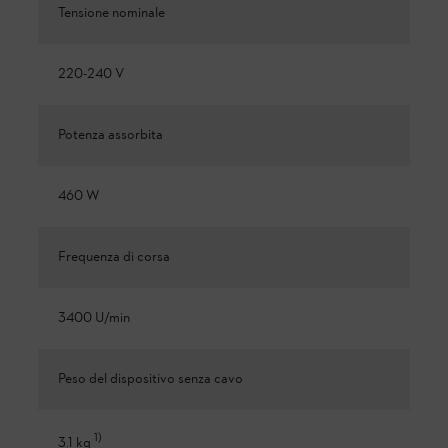
Tensione nominale
220-240 V
Potenza assorbita
460 W
Frequenza di corsa
3400 U/min
Peso del dispositivo senza cavo
1
)
3.1 kg