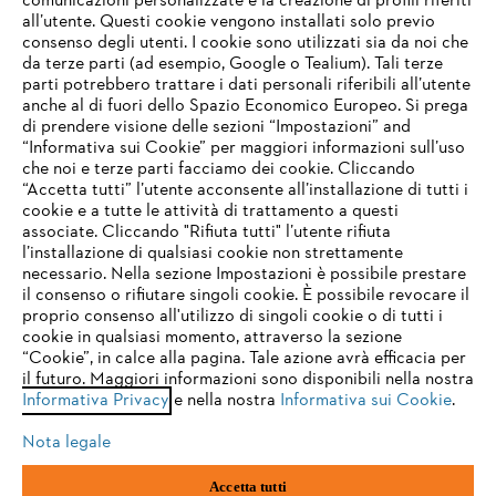
comunicazioni personalizzate e la creazione di profili riferiti
all’utente. Questi cookie vengono installati solo previo
consenso degli utenti. I cookie sono utilizzati sia da noi che
da terze parti (ad esempio, Google o Tealium). Tali terze
STIHL FAQ
parti potrebbero trattare i dati personali riferibili all’utente
anche al di fuori dello Spazio Economico Europeo. Si prega
di prendere visione delle sezioni “Impostazioni” and
“Informativa sui Cookie” per maggiori informazioni sull’uso
Service
che noi e terze parti facciamo dei cookie. Cliccando
IHR BROWSER WIRD NICHT
“Accetta tutti” l’utente acconsente all’installazione di tutti i
UNTERSTÜTZT
cookie e a tutte le attività di trattamento a questi
associate. Cliccando "Rifiuta tutti" l’utente rifiuta
l’installazione di qualsiasi cookie non strettamente
necessario. Nella sezione Impostazioni è possibile prestare
Sie nutzen einen Browser, den wir noch nicht unterstützen. Für
Termini e condizioni generali
Privacy policy
il consenso o rifiutare singoli cookie. È possibile revocare il
eine optimale Nutzung unserer Seite empfehlen wir Ihnen, zu
proprio consenso all'utilizzo di singoli cookie o di tutti i
einem der folgenden Browser zu wechseln:
cookie in qualsiasi momento, attraverso la sezione
Note legali
Cookies
Informazioni legali
“Cookie”, in calce alla pagina. Tale azione avrà efficacia per
il futuro. Maggiori informazioni sono disponibili nella nostra
Informativa Privacy
e nella nostra
Informativa sui Cookie
.
firefox
chrome
Andreas STIHL S.p.A. - Viale delle Industrie, 15
20040 Cambiago (MI)
Nota legale
Email:
info@stihl.it
safari
edge
PEC:
amministrazione@stihl-pec.it
Accetta tutti
Numero di partita IVA: 09883420151.