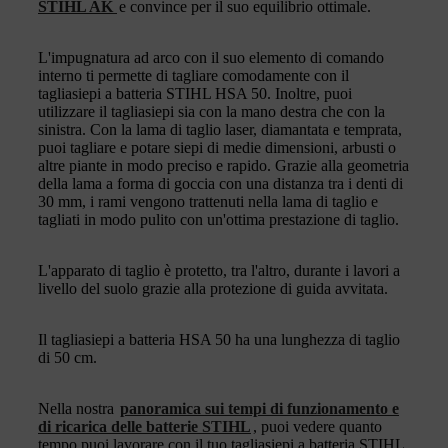
STIHL AK
e convince per il suo equilibrio ottimale.
L'impugnatura ad arco con il suo elemento di comando
interno ti permette di tagliare comodamente con il
tagliasiepi a batteria STIHL HSA 50. Inoltre, puoi
utilizzare il tagliasiepi sia con la mano destra che con la
sinistra. Con la lama di taglio laser, diamantata e temprata,
puoi tagliare e potare siepi di medie dimensioni, arbusti o
altre piante in modo preciso e rapido. Grazie alla geometria
della lama a forma di goccia con una distanza tra i denti di
30 mm, i rami vengono trattenuti nella lama di taglio e
tagliati in modo pulito con un'ottima prestazione di taglio.
L'apparato di taglio è protetto, tra l'altro, durante i lavori a
livello del suolo grazie alla protezione di guida avvitata.
Il tagliasiepi a batteria HSA 50 ha una lunghezza di taglio
di 50 cm.
Nella nostra
panoramica sui tempi di funzionamento e
di ricarica delle batterie STIHL
, puoi vedere quanto
tempo puoi lavorare con il tuo tagliasiepi a batteria STIHL