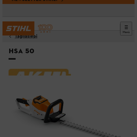
Menù
Tagliasiepi
HSA 50