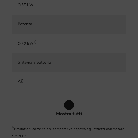
0.35 kW
Potenza
1
)
0.22 kW
Sistema a batteria
AK
Mostra tutti
1
)
Prestazioni come valore comparativo rispetto agli attrezzi con motore
a scoppio