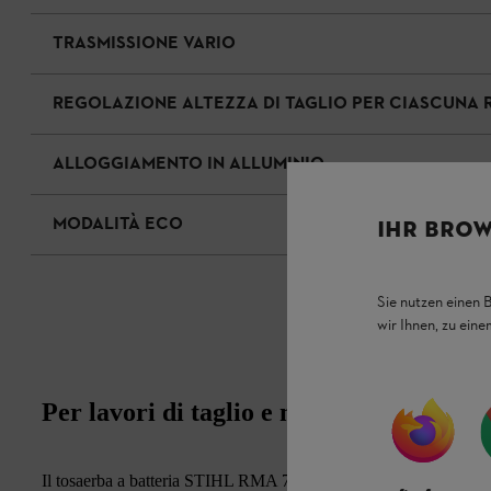
TRASMISSIONE VARIO
REGOLAZIONE ALTEZZA DI TAGLIO PER CIASCUNA 
ALLOGGIAMENTO IN ALLUMINIO
MODALITÀ ECO
IHR BROW
Sie nutzen einen 
wir Ihnen, zu ein
Per lavori di taglio e mulching professio
Il tosaerba a batteria STIHL RMA 7 RV con trazione variabile è pa