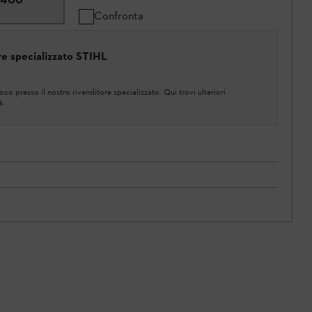
Confronta
ore specializzato STIHL
co presso il nostro rivenditore specializzato. Qui trovi ulteriori
à.