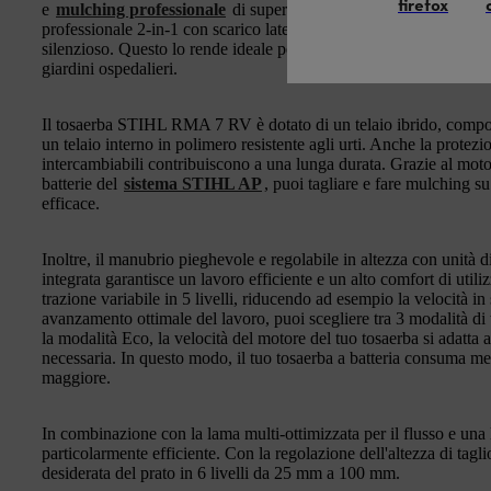
firefox
e
mulching professionale
di superfici di medie dimensioni con p
professionale 2-in-1 con scarico laterale combina un alto comfort
silenzioso. Questo lo rende ideale per l'uso in aree sensibili al r
giardini ospedalieri.
Il tosaerba STIHL RMA 7 RV è dotato di un telaio ibrido, compost
un telaio interno in polimero resistente agli urti. Anche la protezion
intercambiabili contribuiscono a una lunga durata. Grazie al moto
batterie del
sistema STIHL AP
, puoi tagliare e fare mulching s
efficace.
Inoltre, il manubrio pieghevole e regolabile in altezza con unità
integrata garantisce un lavoro efficiente e un alto comfort di util
trazione variabile in 5 livelli, riducendo ad esempio la velocità i
avanzamento ottimale del lavoro, puoi scegliere tra 3 modalità di
la modalità Eco, la velocità del motore del tuo tosaerba si adatta
necessaria. In questo modo, il tuo tosaerba a batteria consuma me
maggiore.
In combinazione con la lama multi-ottimizzata per il flusso e una 
particolarmente efficiente. Con la regolazione dell'altezza di tagli
desiderata del prato in 6 livelli da 25 mm a 100 mm.