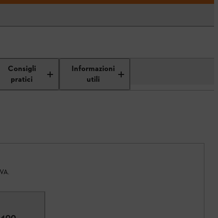
Consigli
Informazioni
pratici
utili
IVA.
1400