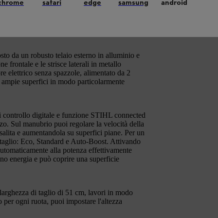
chrome
safari
edge
samsung
android
endenze fino a 18°. Il robusto tosaerba
 di lavoro con elevate prestazioni ed è molto
umore come complessi residenziali, scuole o
o da un robusto telaio esterno in alluminio e
e frontale e le strisce laterali in metallo
re elettrico senza spazzole, alimentato da 2
u ampie superfici in modo particolarmente
 di controllo digitale e funzione STIHL connected
izzo. Sul manubrio puoi regolare la velocità della
n salita e aumentandola su superfici piane. Per un
 taglio: Eco, Standard e Auto-Boost. Attivando
 automaticamente alla potenza effettivamente
no energia e può coprire una superficie
larghezza di taglio di 51 cm, lavori in modo
o per ogni ruota, puoi impostare l'altezza