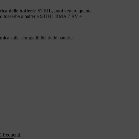
ica delle batterie
STIHL, puoi vedere quanta
el tuo tosaerba a batteria STIHL RMA 7 RV e
amica sulla
compatibilità delle batterie
.
 frequenti.