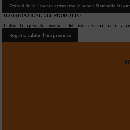
Ottieni delle risposte attraverso le nostre Domande frequ
REGISTRAZIONE DEL PRODOTTO
Registra il tuo prodotto e usufruisci del nostro servizio di assistenza c
Registra subito il tuo prodotto
NO