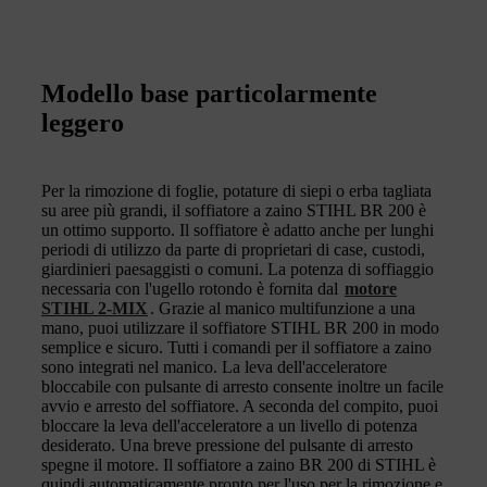
Modello base particolarmente
leggero
Per la rimozione di foglie, potature di siepi o erba tagliata
su aree più grandi, il soffiatore a zaino STIHL BR 200 è
un ottimo supporto. Il soffiatore è adatto anche per lunghi
periodi di utilizzo da parte di proprietari di case, custodi,
giardinieri paesaggisti o comuni. La potenza di soffiaggio
necessaria con l'ugello rotondo è fornita dal
motore
STIHL 2-MIX
. Grazie al manico multifunzione a una
mano, puoi utilizzare il soffiatore STIHL BR 200 in modo
semplice e sicuro. Tutti i comandi per il soffiatore a zaino
sono integrati nel manico. La leva dell'acceleratore
bloccabile con pulsante di arresto consente inoltre un facile
avvio e arresto del soffiatore. A seconda del compito, puoi
bloccare la leva dell'acceleratore a un livello di potenza
desiderato. Una breve pressione del pulsante di arresto
spegne il motore. Il soffiatore a zaino BR 200 di STIHL è
quindi automaticamente pronto per l'uso per la rimozione e