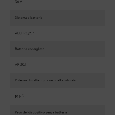
36 V
Sistema a batteria
ALLPRO/AP
Batteria consigliata
AP 30.1
Potenza di soffiaggio con ugello rotondo
1
)
19 N
Peso del dispositivo senza batteria