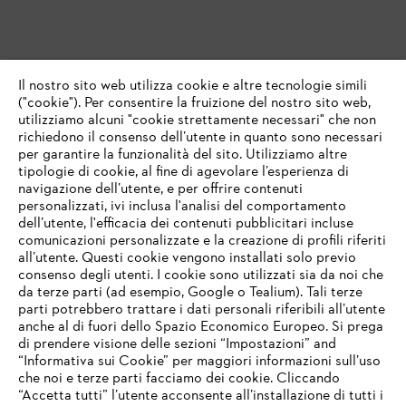
Il nostro sito web utilizza cookie e altre tecnologie simili
("cookie"). Per consentire la fruizione del nostro sito web,
utilizziamo alcuni "cookie strettamente necessari" che non
richiedono il consenso dell’utente in quanto sono necessari
per garantire la funzionalità del sito. Utilizziamo altre
tipologie di cookie, al fine di agevolare l’esperienza di
navigazione dell’utente, e per offrire contenuti
personalizzati, ivi inclusa l'analisi del comportamento
dell’utente, l'efficacia dei contenuti pubblicitari incluse
comunicazioni personalizzate e la creazione di profili riferiti
all’utente. Questi cookie vengono installati solo previo
consenso degli utenti. I cookie sono utilizzati sia da noi che
da terze parti (ad esempio, Google o Tealium). Tali terze
parti potrebbero trattare i dati personali riferibili all’utente
anche al di fuori dello Spazio Economico Europeo. Si prega
di prendere visione delle sezioni “Impostazioni” and
“Informativa sui Cookie” per maggiori informazioni sull’uso
che noi e terze parti facciamo dei cookie. Cliccando
IHR BROWSER WIRD NICHT
“Accetta tutti” l’utente acconsente all’installazione di tutti i
UNTERSTÜTZT