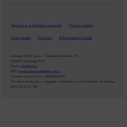
Termini e condizioni generali
Privacy policy
Note legali
Cookies
Informazioni legali
Andreas STIHL S.p.A. - Viale delle Industrie, 15
20040 Cambiago (MI)
Email:
info@stihl.it
PEC:
amministrazione@stihl-pec.it
Numero di partita IVA: 09883420151.
Società a socio unico, soggetta a direzione e coordinamento di Andreas
Stihl AG & Co. KG