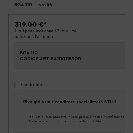
BGA 110
Novità
319,00 €
*
Tutti i prezzi includono il 22% di IVA.
Seleziona l'articolo
BGA 110
CODICE ART.
BA100115900
Confronta
Rivolgiti a un rivenditore specializzato STIHL
Acquista questo prodotto in loco presso il nostro rivenditore speciali
Qui trovi ulteriori informazioni sulla disponibilità.