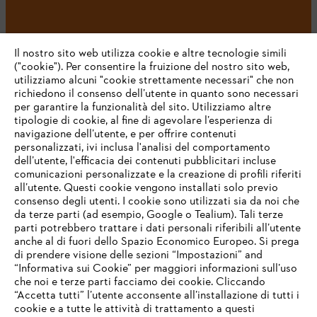
#STIHL
Il nostro sito web utilizza cookie e altre tecnologie simili
("cookie"). Per consentire la fruizione del nostro sito web,
utilizziamo alcuni "cookie strettamente necessari" che non
richiedono il consenso dell’utente in quanto sono necessari
per garantire la funzionalità del sito. Utilizziamo altre
tipologie di cookie, al fine di agevolare l’esperienza di
navigazione dell’utente, e per offrire contenuti
personalizzati, ivi inclusa l'analisi del comportamento
L’azienda
dell’utente, l'efficacia dei contenuti pubblicitari incluse
comunicazioni personalizzate e la creazione di profili riferiti
all’utente. Questi cookie vengono installati solo previo
consenso degli utenti. I cookie sono utilizzati sia da noi che
da terze parti (ad esempio, Google o Tealium). Tali terze
STIHL FAQ
parti potrebbero trattare i dati personali riferibili all’utente
anche al di fuori dello Spazio Economico Europeo. Si prega
di prendere visione delle sezioni “Impostazioni” and
“Informativa sui Cookie” per maggiori informazioni sull’uso
Service
che noi e terze parti facciamo dei cookie. Cliccando
IHR BROWSER WIRD NICHT
“Accetta tutti” l’utente acconsente all’installazione di tutti i
UNTERSTÜTZT
cookie e a tutte le attività di trattamento a questi