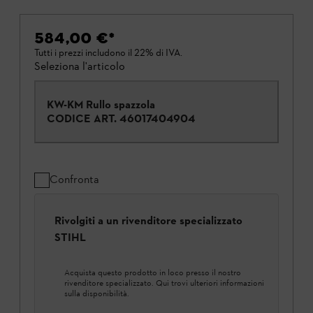
584,00 €
*
Tutti i prezzi includono il 22% di IVA.
Seleziona l'articolo
KW-KM Rullo spazzola
CODICE ART.
46017404904
Confronta
Rivolgiti a un rivenditore specializzato
STIHL
Acquista questo prodotto in loco presso il nostro
rivenditore specializzato. Qui trovi ulteriori informazioni
sulla disponibilità.