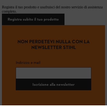
Registra il tuo prodotto e usufruisci del nostro servizio di assistenza
completo.
Registra subito il tuo prodotto
NON PERDETEVI NULLA CON LA
NEWSLETTER STIHL
Indirizzo e-mail
Iscrizione alla newsletter