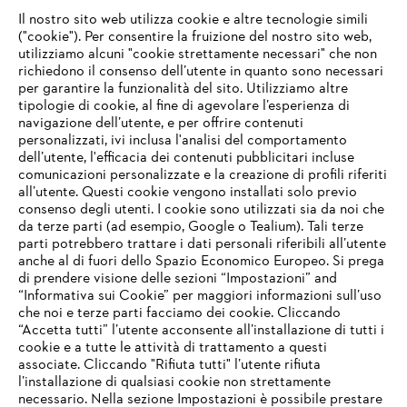
#STIHL
Il nostro sito web utilizza cookie e altre tecnologie simili
("cookie"). Per consentire la fruizione del nostro sito web,
utilizziamo alcuni "cookie strettamente necessari" che non
richiedono il consenso dell’utente in quanto sono necessari
per garantire la funzionalità del sito. Utilizziamo altre
tipologie di cookie, al fine di agevolare l’esperienza di
navigazione dell’utente, e per offrire contenuti
personalizzati, ivi inclusa l'analisi del comportamento
L’azienda
dell’utente, l'efficacia dei contenuti pubblicitari incluse
comunicazioni personalizzate e la creazione di profili riferiti
all’utente. Questi cookie vengono installati solo previo
consenso degli utenti. I cookie sono utilizzati sia da noi che
da terze parti (ad esempio, Google o Tealium). Tali terze
STIHL FAQ
parti potrebbero trattare i dati personali riferibili all’utente
anche al di fuori dello Spazio Economico Europeo. Si prega
di prendere visione delle sezioni “Impostazioni” and
“Informativa sui Cookie” per maggiori informazioni sull’uso
Service
che noi e terze parti facciamo dei cookie. Cliccando
IHR BROWSER WIRD NICHT
“Accetta tutti” l’utente acconsente all’installazione di tutti i
UNTERSTÜTZT
cookie e a tutte le attività di trattamento a questi
associate. Cliccando "Rifiuta tutti" l’utente rifiuta
l’installazione di qualsiasi cookie non strettamente
necessario. Nella sezione Impostazioni è possibile prestare
Sie nutzen einen Browser, den wir noch nicht unterstützen. Für