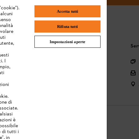
"cookie").
Accetta tutti
 alcuni
nsenso
onalità
Rifiuta tutti
evolare
uti
Impostazioni aperte
utente,
STIHL FAQ
Ser
uesti
. I
Registrazione prodotto
mpio,
Domande sull’assortimento
ati
Manuali d’uso e manutenzione
zioni
okie.
one di
associate.
alsiasi
azioni è
possibile
di tutti i
licy
Note legali
Cookies
Informazioni legali
”, in