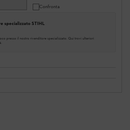
Confronta
ore specializzato STIHL
co presso il nostro rivenditore specializzato. Qui trovi ulteriori
à.