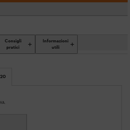
Consigli
Informazioni
pratici
utili
 20
IVA.