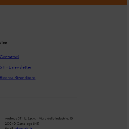
vice
Contattaci
STIHL newsletter
Ricerca Rivenditore
Andreas STIHL S.p.A. - Viale delle Industrie, 15
20040 Cambiago (MI)
Email:
info@stihl.it