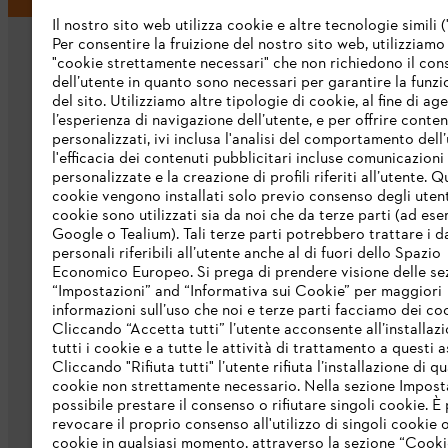
Il nostro sito web utilizza cookie e altre tecnologie simili (
Per consentire la fruizione del nostro sito web, utilizziamo
"cookie strettamente necessari" che non richiedono il co
dell’utente in quanto sono necessari per garantire la funzi
del sito. Utilizziamo altre tipologie di cookie, al fine di ag
l’esperienza di navigazione dell’utente, e per offrire conten
personalizzati, ivi inclusa l'analisi del comportamento dell’
L’azienda
l'efficacia dei contenuti pubblicitari incluse comunicazioni
personalizzate e la creazione di profili riferiti all’utente. Q
cookie vengono installati solo previo consenso degli utenti
Chi siamo
cookie sono utilizzati sia da noi che da terze parti (ad ese
Scarica il catalogo
Google o Tealium). Tali terze parti potrebbero trattare i d
personali riferibili all’utente anche al di fuori dello Spazio
STIHL Integrity Line
Economico Europeo. Si prega di prendere visione delle se
“Impostazioni” and “Informativa sui Cookie” per maggiori
informazioni sull’uso che noi e terze parti facciamo dei co
Cliccando “Accetta tutti” l’utente acconsente all’installazi
tutti i cookie e a tutte le attività di trattamento a questi 
Cliccando "Rifiuta tutti" l’utente rifiuta l’installazione di qu
cookie non strettamente necessario. Nella sezione Impost
possibile prestare il consenso o rifiutare singoli cookie. È 
revocare il proprio consenso all'utilizzo di singoli cookie o 
Termini e condizioni generali
Privacy po
cookie in qualsiasi momento, attraverso la sezione “Cookie