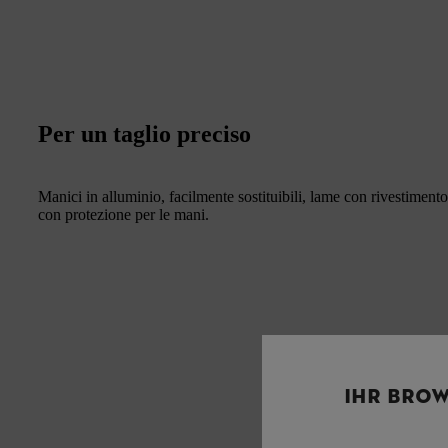
Per un taglio preciso
Manici in alluminio, facilmente sostituibili, lame con rivestiment
con protezione per le mani.
IHR BROW