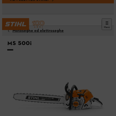
Menù
Motoseghe ed elettroseghe
MS 500¡