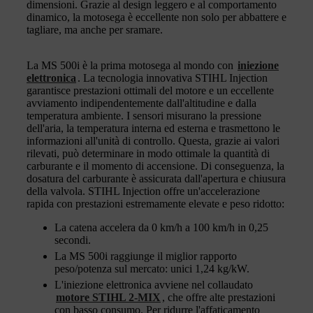
dimensioni. Grazie al design leggero e al comportamento
dinamico, la motosega è eccellente non solo per abbattere e
tagliare, ma anche per sramare.
La MS 500i è la prima motosega al mondo con
iniezione
elettronica
. La tecnologia innovativa STIHL Injection
garantisce prestazioni ottimali del motore e un eccellente
avviamento indipendentemente dall'altitudine e dalla
temperatura ambiente. I sensori misurano la pressione
dell'aria, la temperatura interna ed esterna e trasmettono le
informazioni all'unità di controllo. Questa, grazie ai valori
rilevati, può determinare in modo ottimale la quantità di
carburante e il momento di accensione. Di conseguenza, la
dosatura del carburante è assicurata dall'apertura e chiusura
della valvola. STIHL Injection offre un'accelerazione
rapida con prestazioni estremamente elevate e peso ridotto:
La catena accelera da 0 km/h a 100 km/h in 0,25
secondi.
La MS 500i raggiunge il miglior rapporto
peso/potenza sul mercato: unici 1,24 kg/kW.
L'iniezione elettronica avviene nel collaudato
motore STIHL 2-MIX
, che offre alte prestazioni
con basso consumo. Per ridurre l'affaticamento