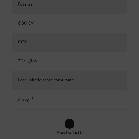
Potenza
6.80 CV
CO2
706 g/kWh
Peso unitario senza carburante
1
)
6.3 kg
Mostra tutti