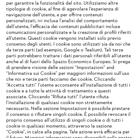
per garantire la funzionalità del sito. Utilizziamo altre
tipologie di cookie, al fine di agevolare l’esperienza di
navigazione dell’utente, e per offrire contenuti
personalizzati, ivi inclusa l'analisi del comportamento
L’azienda
dell’utente, l'efficacia dei contenuti pubblicitari incluse
comunicazioni personalizzate e la creazione di profili riferiti
all’utente. Questi cookie vengono installati solo previo
consenso degli utenti. I cookie sono utilizzati sia da noi che
da terze parti (ad esempio, Google o Tealium). Tali terze
STIHL FAQ
parti potrebbero trattare i dati personali riferibili all’utente
anche al di fuori dello Spazio Economico Europeo. Si prega
di prendere visione delle sezioni “Impostazioni” and
“Informativa sui Cookie” per maggiori informazioni sull’uso
Service
che noi e terze parti facciamo dei cookie. Cliccando
IHR BROWSER WIRD NICHT
“Accetta tutti” l’utente acconsente all’installazione di tutti i
UNTERSTÜTZT
cookie e a tutte le attività di trattamento a questi
associate. Cliccando "Rifiuta tutti" l’utente rifiuta
l’installazione di qualsiasi cookie non strettamente
necessario. Nella sezione Impostazioni è possibile prestare
Sie nutzen einen Browser, den wir noch nicht unterstützen. Für
Termini e condizioni generali
Privacy policy
il consenso o rifiutare singoli cookie. È possibile revocare il
eine optimale Nutzung unserer Seite empfehlen wir Ihnen, zu
proprio consenso all'utilizzo di singoli cookie o di tutti i
einem der folgenden Browser zu wechseln:
cookie in qualsiasi momento, attraverso la sezione
Note legali
Cookies
Informazioni legali
“Cookie”, in calce alla pagina. Tale azione avrà efficacia per