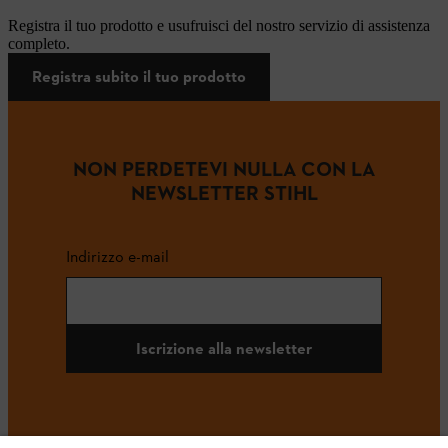
Registra il tuo prodotto e usufruisci del nostro servizio di assistenza
completo.
Registra subito il tuo prodotto
NON PERDETEVI NULLA CON LA
NEWSLETTER STIHL
Indirizzo e-mail
Iscrizione alla newsletter
#STIHL