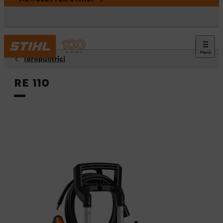
Menù
Idropulitrici
RE 110