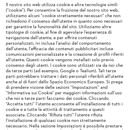
Il nostro sito web utilizza cookie e altre tecnologie simili
("cookie"). Per consentire la fruizione del nostro sito web,
utilizziamo alcuni "cookie strettamente necessari" che non
richiedono il consenso dell’utente in quanto sono necessari
per garantire la funzionalità del sito. Utilizziamo altre
tipologie di cookie, al fine di agevolare l’esperienza di
navigazione dell’utente, e per offrire contenuti
personalizzati, ivi inclusa l'analisi del comportamento
L’azienda
dell’utente, l'efficacia dei contenuti pubblicitari incluse
comunicazioni personalizzate e la creazione di profili riferiti
all’utente. Questi cookie vengono installati solo previo
consenso degli utenti. I cookie sono utilizzati sia da noi che
da terze parti (ad esempio, Google o Tealium). Tali terze
STIHL FAQ
parti potrebbero trattare i dati personali riferibili all’utente
anche al di fuori dello Spazio Economico Europeo. Si prega
di prendere visione delle sezioni “Impostazioni” and
“Informativa sui Cookie” per maggiori informazioni sull’uso
Service
che noi e terze parti facciamo dei cookie. Cliccando
IHR BROWSER WIRD NICHT
“Accetta tutti” l’utente acconsente all’installazione di tutti i
UNTERSTÜTZT
cookie e a tutte le attività di trattamento a questi
associate. Cliccando "Rifiuta tutti" l’utente rifiuta
l’installazione di qualsiasi cookie non strettamente
necessario. Nella sezione Impostazioni è possibile prestare
Sie nutzen einen Browser, den wir noch nicht unterstützen. Für