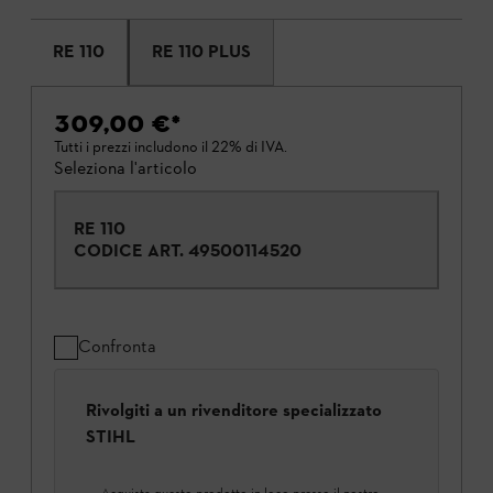
RE 110
RE 110 PLUS
309,00 €
*
Tutti i prezzi includono il 22% di IVA.
Seleziona l'articolo
RE 110
CODICE ART.
49500114520
Confronta
Rivolgiti a un rivenditore specializzato
STIHL
Acquista questo prodotto in loco presso il nostro