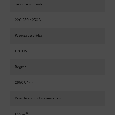
Tensione nominale
220-230 / 230 V
Potenza assorbita
1.70 kW
Regime
2850 U/min
Peso del dispositivo senza cavo
1
)
17.6 kg