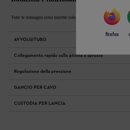
Tutte le immagini sono inserite solo a scopo illustrativo. A parità d
firefox
AVVOLGITUBO
Collegamento rapido sulla pistola a spruzzo
Regolazione della pressione
GANCIO PER CAVO
CUSTODIA PER LANCIA