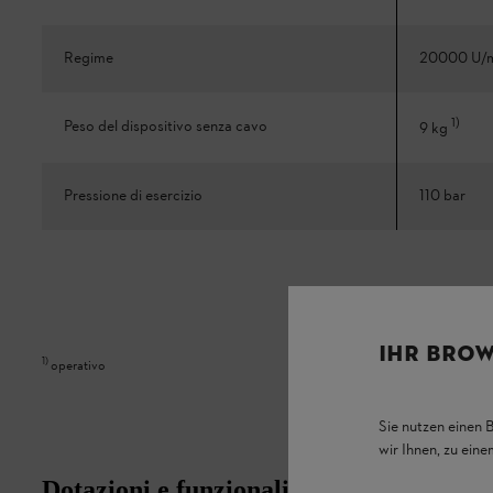
Regime
20000 U/
1
)
Peso del dispositivo senza cavo
9 kg
Pressione di esercizio
110 bar
IHR BROW
1
)
operativo
Sie nutzen einen 
wir Ihnen, zu ein
Dotazioni e funzionalità