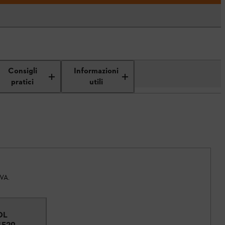
Consigli
Informazioni
pratici
utili
IVA.
OL
4529