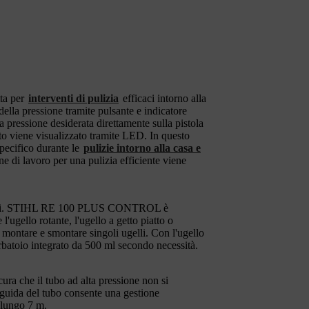
ta per
interventi di pulizia
efficaci intorno alla
la pressione tramite pulsante e indicatore
a pressione desiderata direttamente sulla pistola
nato viene visualizzato tramite LED. In questo
pecifico durante le
pulizie intorno alla casa e
ne di lavoro per una pulizia efficiente viene
perfici. STIHL RE 100 PLUS CONTROL è
l'ugello rotante, l'ugello a getto piatto o
montare e smontare singoli ugelli. Con l'ugello
erbatoio integrato da 500 ml secondo necessità.
icura che il tubo ad alta pressione non si
n guida del tubo consente una gestione
 lungo 7 m.