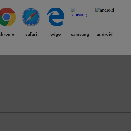
i funzionalità, l'aspetto e le caratteristiche del prodotto, possono differ
chrome
safari
edge
samsung
android