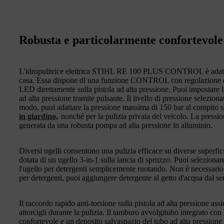
Robusta e particolarmente confortevole
L'idropulitrice elettrica STIHL RE 100 PLUS CONTROL è adat
casa. Essa dispone di una funzione CONTROL con regolazione del
LED direttamente sulla pistola ad alta pressione. Puoi impostare l
ad alta pressione tramite pulsante. Il livello di pressione selezio
modo, puoi adattare la pressione massima di 150 bar al compito s
in giardino,
nonché per la pulizia privata del veicolo. La pressio
generata da una robusta pompa ad alta pressione in alluminio.
Diversi ugelli consentono una pulizia efficace su diverse su
dotata di un ugello 3-in-1 sulla lancia di spruzzo. Puoi selezionare 
l'ugello per detergenti semplicemente ruotando. Non è necessario 
per detergenti, puoi aggiungere detergente al getto d'acqua dal s
Il raccordo rapido anti-torsione sulla pistola ad alta pressione ass
attorcigli durante la pulizia. Il tamburo avvolgitubo integrato co
confortevole e un deposito salvaspazio del tubo ad alta pressione