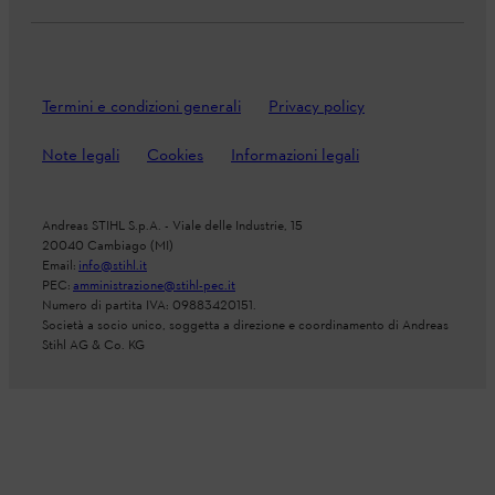
Termini e condizioni generali
Privacy policy
Note legali
Cookies
Informazioni legali
Andreas STIHL S.p.A. - Viale delle Industrie, 15
20040 Cambiago (MI)
Email:
info@stihl.it
PEC:
amministrazione@stihl-pec.it
Numero di partita IVA: 09883420151.
Società a socio unico, soggetta a direzione e coordinamento di Andreas
Stihl AG & Co. KG