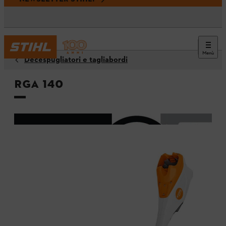
Menù
Decespugliatori e tagliabordi
RGA 140