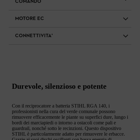
COMANDO
MOTORE EC
CONNETTIVITA'
Durevole, silenzioso e potente
Con il reciprocatore a batteria STIHL RGA 140, i
professionisti nella cura del verde comunale possono
rimuovere efficacemente le piante su superfici dure, lungo i
bordi dei marciapiedi o intorno a ostacoli come pali e
guardrail, nonché sotto le recinzioni. Questo dispositivo
STIHL è particolarmente adatto per rimuovere le erbacce.
Grazie ai suoi dischi oscillanti con bassa energia di