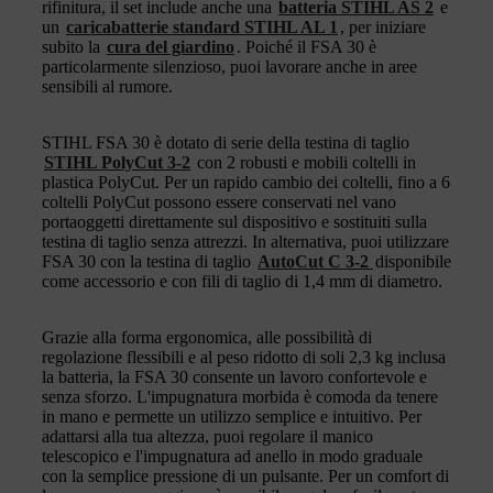
rifinitura, il set include anche una
batteria STIHL AS 2
e
un
caricabatterie standard STIHL AL 1
, per iniziare
subito la
cura del giardino
. Poiché il FSA 30 è
particolarmente silenzioso, puoi lavorare anche in aree
sensibili al rumore.
STIHL FSA 30 è dotato di serie della testina di taglio
STIHL PolyCut 3-2
con 2 robusti e mobili coltelli in
plastica PolyCut. Per un rapido cambio dei coltelli, fino a 6
coltelli PolyCut possono essere conservati nel vano
portaoggetti direttamente sul dispositivo e sostituiti sulla
testina di taglio senza attrezzi. In alternativa, puoi utilizzare
FSA 30 con la testina di taglio
AutoCut C 3-2
disponibile
come accessorio e con fili di taglio di 1,4 mm di diametro.
Grazie alla forma ergonomica, alle possibilità di
regolazione flessibili e al peso ridotto di soli 2,3 kg inclusa
la batteria, la FSA 30 consente un lavoro confortevole e
senza sforzo. L'impugnatura morbida è comoda da tenere
in mano e permette un utilizzo semplice e intuitivo. Per
adattarsi alla tua altezza, puoi regolare il manico
telescopico e l'impugnatura ad anello in modo graduale
con la semplice pressione di un pulsante. Per un comfort di