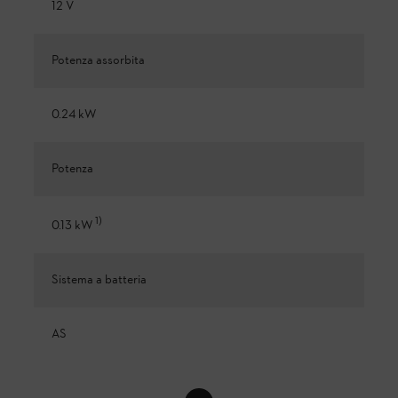
12 V
Potenza assorbita
0.24 kW
Potenza
1
)
0.13 kW
Sistema a batteria
AS