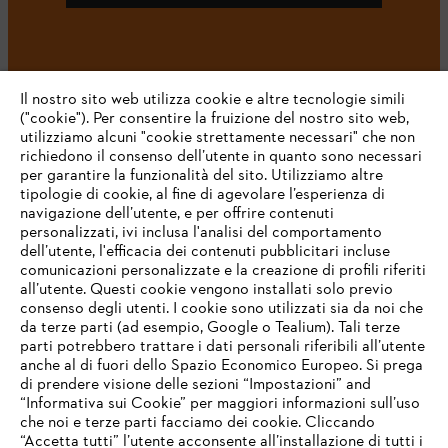
#STIHL
Il nostro sito web utilizza cookie e altre tecnologie simili
("cookie"). Per consentire la fruizione del nostro sito web,
utilizziamo alcuni "cookie strettamente necessari" che non
richiedono il consenso dell’utente in quanto sono necessari
per garantire la funzionalità del sito. Utilizziamo altre
tipologie di cookie, al fine di agevolare l’esperienza di
navigazione dell’utente, e per offrire contenuti
personalizzati, ivi inclusa l'analisi del comportamento
L’azienda
dell’utente, l'efficacia dei contenuti pubblicitari incluse
comunicazioni personalizzate e la creazione di profili riferiti
all’utente. Questi cookie vengono installati solo previo
consenso degli utenti. I cookie sono utilizzati sia da noi che
da terze parti (ad esempio, Google o Tealium). Tali terze
STIHL FAQ
parti potrebbero trattare i dati personali riferibili all’utente
anche al di fuori dello Spazio Economico Europeo. Si prega
di prendere visione delle sezioni “Impostazioni” and
“Informativa sui Cookie” per maggiori informazioni sull’uso
Service
che noi e terze parti facciamo dei cookie. Cliccando
IHR BROWSER WIRD NICHT
“Accetta tutti” l’utente acconsente all’installazione di tutti i