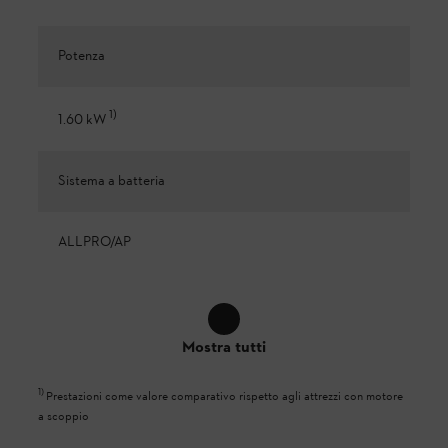
Potenza
1
)
1.60 kW
Sistema a batteria
ALLPRO/AP
Mostra tutti
1
)
Prestazioni come valore comparativo rispetto agli attrezzi con motore
a scoppio