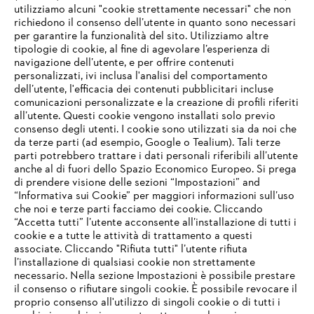
utilizziamo alcuni "cookie strettamente necessari" che non
richiedono il consenso dell’utente in quanto sono necessari
per garantire la funzionalità del sito. Utilizziamo altre
tipologie di cookie, al fine di agevolare l’esperienza di
navigazione dell’utente, e per offrire contenuti
personalizzati, ivi inclusa l'analisi del comportamento
dell’utente, l'efficacia dei contenuti pubblicitari incluse
comunicazioni personalizzate e la creazione di profili riferiti
all’utente. Questi cookie vengono installati solo previo
consenso degli utenti. I cookie sono utilizzati sia da noi che
da terze parti (ad esempio, Google o Tealium). Tali terze
parti potrebbero trattare i dati personali riferibili all’utente
anche al di fuori dello Spazio Economico Europeo. Si prega
di prendere visione delle sezioni “Impostazioni” and
“Informativa sui Cookie” per maggiori informazioni sull’uso
che noi e terze parti facciamo dei cookie. Cliccando
IHR BROWSER WIRD NICHT
“Accetta tutti” l’utente acconsente all’installazione di tutti i
UNTERSTÜTZT
cookie e a tutte le attività di trattamento a questi
associate. Cliccando "Rifiuta tutti" l’utente rifiuta
l’installazione di qualsiasi cookie non strettamente
necessario. Nella sezione Impostazioni è possibile prestare
Sie nutzen einen Browser, den wir noch nicht unterstützen. Für
il consenso o rifiutare singoli cookie. È possibile revocare il
eine optimale Nutzung unserer Seite empfehlen wir Ihnen, zu
proprio consenso all'utilizzo di singoli cookie o di tutti i
einem der folgenden Browser zu wechseln: