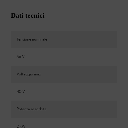
Dati tecnici
Tensione nominale
36 V
Voltaggio max
40 V
Potenza assorbita
2 kW