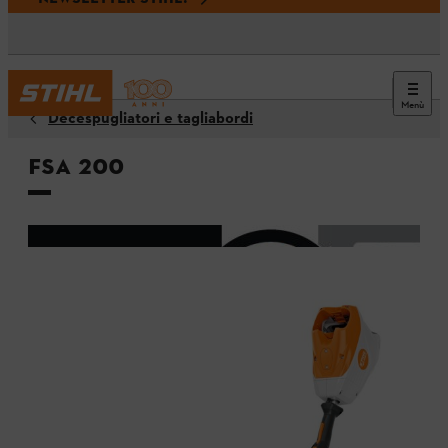
Menù
Decespugliatori e tagliabordi
FSA 200