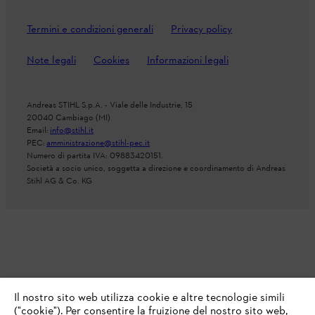
Termini e condizioni generali
Privacy policy
Note legali
Cookies
Informazioni legali
Andreas STIHL S.p.A. - Viale delle Industrie, 15
20040 Cambiago (MI)
Email:
info@stihl.it
PEC:
amministrazione@stihl-pec.it
Numero di partita IVA: 09883420151.
Società a socio unico, soggetta a direzione e coordinamento di Andreas
Stihl AG & Co. KG
Il nostro sito web utilizza cookie e altre tecnologie simili
("cookie"). Per consentire la fruizione del nostro sito web,