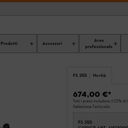
Area
Prodotti
Accessori
professionale
FS 255
Novità
674,00 €
*
Tutti i prezzi includono il 22% di 
Seleziona l'articolo
FS 255
CODICE ART.
4151200