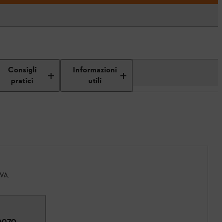
Consigli
Informazioni
pratici
utili
IVA.
0070