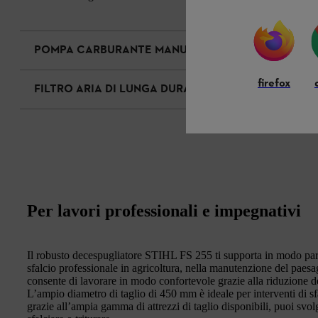
POMPA CARBURANTE MANUALE
firefox
FILTRO ARIA DI LUNGA DURATA
Per lavori professionali e impegnativi
Il robusto decespugliatore STIHL FS 255 ti supporta in modo parti
sfalcio professionale in agricoltura, nella manutenzione del paes
consente di lavorare in modo confortevole grazie alla riduzione de
L’ampio diametro di taglio di 450 mm è ideale per interventi di sfa
grazie all’ampia gamma di attrezzi di taglio disponibili, puoi svol