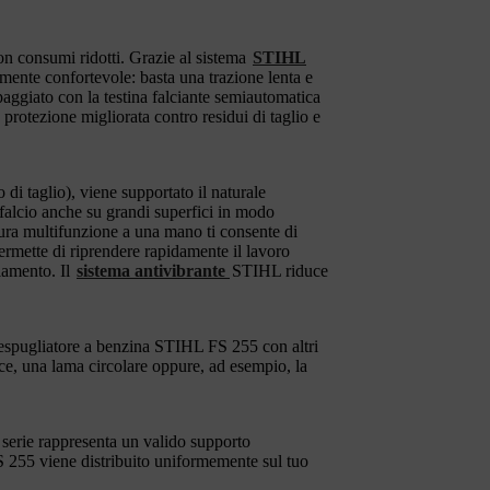
on consumi ridotti. Grazie al sistema
STIHL
ente confortevole: basta una trazione lenta e
paggiato con la testina falciante semiautomatica
a protezione migliorata contro residui di taglio e
 taglio), viene supportato il naturale
falcio anche su grandi superfici in modo
tura multifunzione a una mano ti consente di
permette di riprendere rapidamente il lavoro
iamento. Il
sistema antivibrante
STIHL riduce
cespugliatore a benzina STIHL FS 255 con altri
trice, una lama circolare oppure, ad esempio, la
i serie rappresenta un valido supporto
 255 viene distribuito uniformemente sul tuo