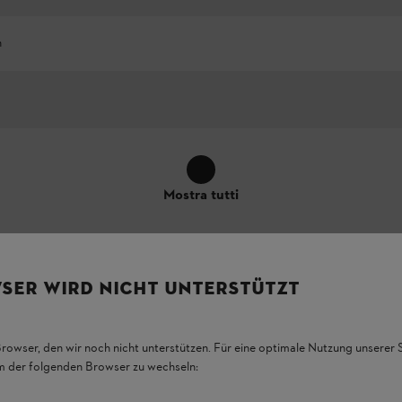
h
Mostra tutti
SER WIRD NICHT UNTERSTÜTZT
Browser, den wir noch nicht unterstützen. Für eine optimale Nutzung unserer
em der folgenden Browser zu wechseln:
i funzionalità, l'aspetto e le caratteristiche del prodotto, possono differ