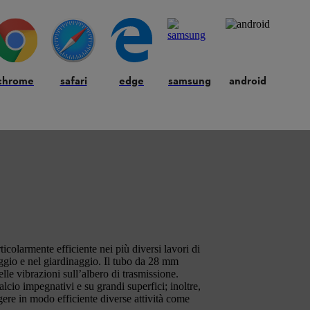
chrome
safari
edge
samsung
android
colarmente efficiente nei più diversi lavori di
aggio e nel giardinaggio. Il tubo da 28 mm
lle vibrazioni sull’albero di trasmissione.
lcio impegnativi e su grandi superfici; inoltre,
gere in modo efficiente diverse attività come