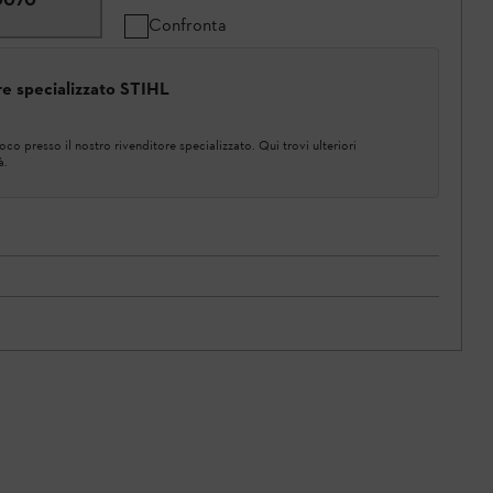
Confronta
ore specializzato STIHL
co presso il nostro rivenditore specializzato. Qui trovi ulteriori
à.