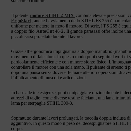
sfalciare o triturare .
Il potente
motore STIHL 2-MIX
combina elevate prestazioni c
ErgoStart
, anche l’avviamento dello STIHL FS 255 è particolarm
uniforme per mettere in moto il motore. Di serie, l’FS 255 è equi
a doppio filo
AutoCut 46-2
. Il grande parasassi offre inoltre un
piccoli sassi proiettati durante il lavoro.
Grazie all’ergonomica impugnatura a doppio manubrio (manubrio di
movimento di falciatura. In questo modo puoi eseguire lavori di s
particolarmente efficiente e con minore sforzo fisico. L’impugna
controllare il motore con una sola mano. Il pulsante di arresto ti 
dopo una pausa senza dover effettuare ulteriori operazioni di avv
l’affaticamento di muscoli e articolazioni.
In base alle tue esigenze, puoi equipaggiare opzionalmente il de
attrezzi di taglio, come diverse testine falcianti, una lama tritura
lama per sterpaglie STIHL 300-3.
Soprattutto durante lavori prolungati, la tracolla doppia inclusa d
aggiuntivo. In questo modo il peso del decespugliatore STIHL FS
corpo.