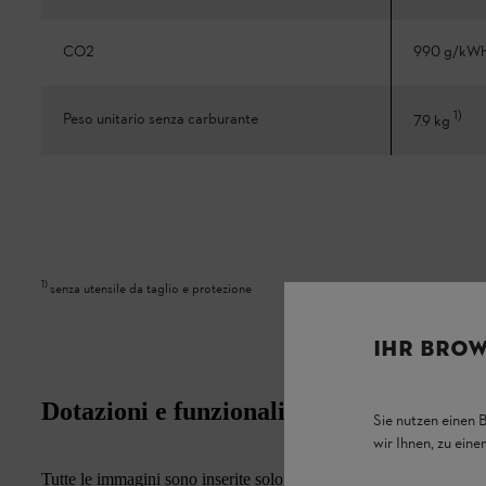
CO2
990 g/kW
1
)
Peso unitario senza carburante
7.9 kg
1
)
senza utensile da taglio e protezione
IHR BROW
Dotazioni e funzionalità
Sie nutzen einen 
wir Ihnen, zu ein
Tutte le immagini sono inserite solo a scopo illustrativo. A parità d