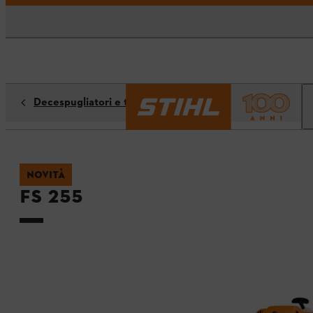
Decespugliatori e tagliabordi
NOVITÀ
FS 255