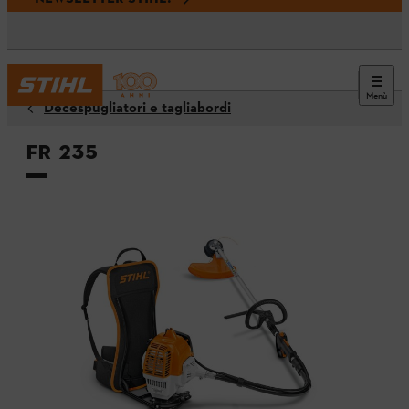
Menù
Decespugliatori e tagliabordi
FR 235