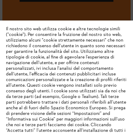
#STIHL
Il nostro sito web utilizza cookie e altre tecnologie simili
("cookie"). Per consentire la fruizione del nostro sito web,
utilizziamo alcuni "cookie strettamente necessari" che non
richiedono il consenso dell’utente in quanto sono necessari
per garantire la funzionalità del sito. Utilizziamo altre
tipologie di cookie, al fine di agevolare l’esperienza di
navigazione dell’utente, e per offrire contenuti
personalizzati, ivi inclusa l'analisi del comportamento
L’azienda
dell’utente, l'efficacia dei contenuti pubblicitari incluse
comunicazioni personalizzate e la creazione di profili riferiti
all’utente. Questi cookie vengono installati solo previo
consenso degli utenti. I cookie sono utilizzati sia da noi che
da terze parti (ad esempio, Google o Tealium). Tali terze
STIHL FAQ
parti potrebbero trattare i dati personali riferibili all’utente
anche al di fuori dello Spazio Economico Europeo. Si prega
di prendere visione delle sezioni “Impostazioni” and
“Informativa sui Cookie” per maggiori informazioni sull’uso
Service
che noi e terze parti facciamo dei cookie. Cliccando
IHR BROWSER WIRD NICHT
“Accetta tutti” l’utente acconsente all’installazione di tutti i