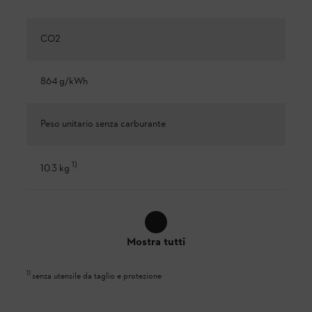
CO2
864 g/kWh
Peso unitario senza carburante
1
)
10.3 kg
Mostra tutti
1
)
senza utensile da taglio e protezione