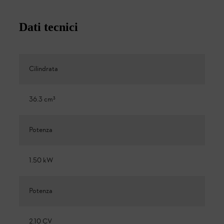
Dati tecnici
Cilindrata
36.3 cm³
Potenza
1.50 kW
Potenza
2.10 CV