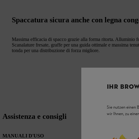
Spaccatura sicura anche con legna cong
Massima efficacia di spacco grazie alla forma ritorta. Alluminio f
Scanalature fresate, graffe per una guida ottimale e massima tenut
tonda per una distribuzione di forza migliore.
IHR BROW
Sie nutzen einen 
wir Ihnen, zu ein
Assistenza e consigli
MANUALI D'USO