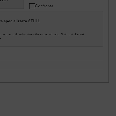
Confronta
ore specializzato STIHL
co presso il nostro rivenditore specializzato. Qui trovi ulteriori
à.