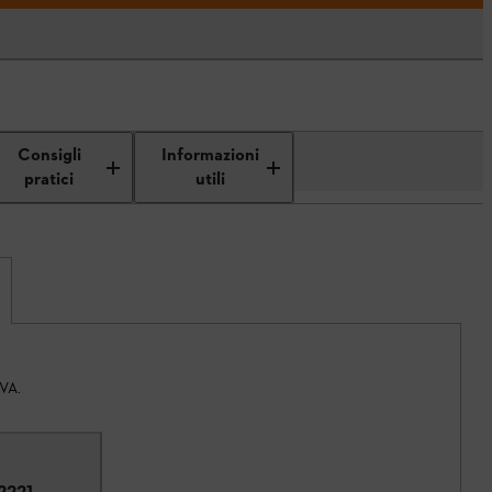
Consigli
Informazioni
pratici
utili
IVA.
2221