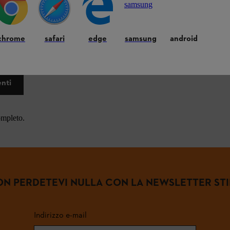
chrome
safari
edge
samsung
android
 frequenti.
enti
ompleto.
N PERDETEVI NULLA CON LA NEWSLETTER ST
Indirizzo e-mail