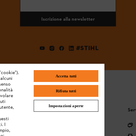
Iscrizione alla newsletter
#STIHL
"cookie").
Accetta tutti
 alcuni
nsenso
onalità
Rifiuta tutti
evolare
uti
Impostazioni aperte
utente,
STIHL FAQ
Ser
uesti
. I
Registrazione prodotto
mpio,