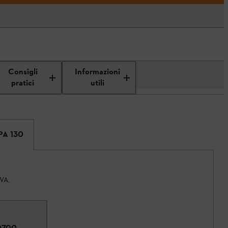
Consigli
Informazioni
pratici
utili
SPA 130
IVA.
0700