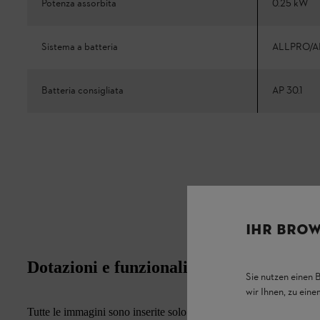
Potenza assorbita
0.25 kW
Sistema a batteria
ALLPRO/A
Batteria consigliata
AP 30.1
IHR BROW
Dotazioni e funzionalità
Sie nutzen einen 
wir Ihnen, zu ein
Tutte le immagini sono inserite solo a scopo illustrativo. A parità d