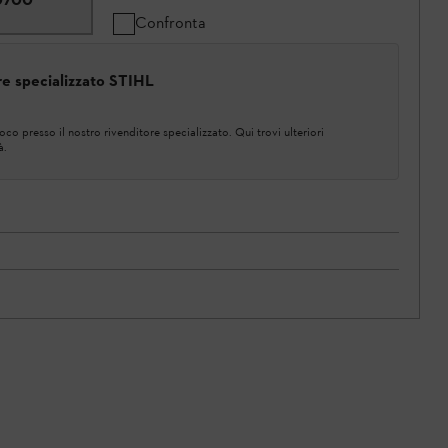
Confronta
ore specializzato STIHL
co presso il nostro rivenditore specializzato. Qui trovi ulteriori
à.