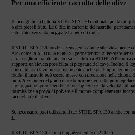
Per una efficiente raccolta delle olive
Il raccoglitore a batteria STIHL SPA 130 è ottimale per lavori pro
o altri piccoli frutti. Le 8 dita in carbonio del rastrello, perfettame
e delicato, senza danneggiare l'albero o i rami.
Il STIHL SPA 130 funziona senza emissioni e silenziosamente con b
AP
, come la
STIHL AP 300 S
, permettendoti di lavorare senza 
al raccoglitore tramite una borsa da
cintura STIHL AP con cavo
supporta un'elevata possibilità di piegatura del cavo. Inoltre, il l
consentono di lavorare comodamente anche per lunghi periodi con
rigida, il rastrello può essere mosso con precisione nella chioma de
rami. A seconda del grado di maturazione dei frutti, puoi regolare la
l'impugnatura, permettendoti di raccogliere con la velocità ottimal
trasmissione a prova di polvere e il motore completamente incaps
raccoglitore di olive.
Se necessario, puoi utilizzare il tuo STIHL SPA 130 anche con un
L
.
Il STIHL SPA 130 ha una lunghezza totale di 220 cm.