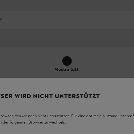
P
Mostra tutti
SER WIRD NICHT UNTERSTÜTZT
Browser, den wir noch nicht unterstützen. Für eine optimale Nutzung unserer
em der folgenden Browser zu wechseln:
i funzionalità, l'aspetto e le caratteristiche del prodotto, possono differ