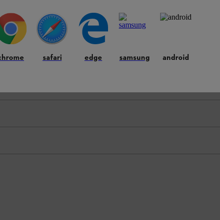
chrome
safari
edge
samsung
android
LE