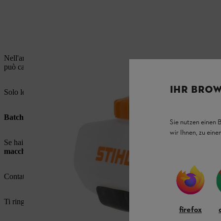
Nell'ambito dei controlli di qualità in produzione è stato accertato c
può causare lo scoppio del volano durante la durata di vita utile della 
IHR BROW
Solo le persone addestrate sono in grado di riconoscere un volano da
Batch codici dei dispositivi interessati: 369259472 fino a 370391
Sie nutzen einen 
wir Ihnen, zu ein
Se hai acquistato un atomizzatore SR 430, SR 440, SR 450 nel 2020 o
macchina
.
Contattare il proprio rivenditore specializzato STIHL per la sostituzion
Ti ringraziamo per la comprensione. Per la tua sicurezza e quella di te
firefox