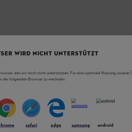
he, in un numero limitato di atomizzatori STIHL, il volano potrebbe pres
macchina. In questo caso, sussiste il
pericolo di lesioni
sia per l'utilizza
SER WIRD NICHT UNTERSTÜTZT
nneggiato.
433 compreso
Browser, den wir noch nicht unterstützen. Für eine optimale Nutzung unserer
em der folgenden Browser zu wechseln:
 nel 2021 che fa parte della suddetta gamma di codici,
interrompi imm
e del volano. La riparazione è gratuita.
rzi, devi assolutamente adempiere a tali regole.
chrome
safari
edge
samsung
android