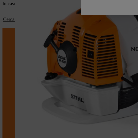
In caso di domande, rivolgersi al rivenditore specializzato STIHL.
Cerca qui un rivenditore STIHL specializzato
NO