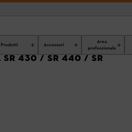
mo
Richiami di prodotti STIHL
Richiamo atomizzatori
Area
Prodotti
Accessori
professionale
 SR 430 / SR 440 / SR