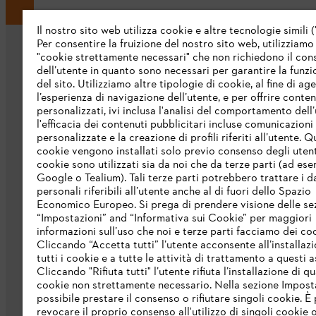
Il nostro sito web utilizza cookie e altre tecnologie simili (
Per consentire la fruizione del nostro sito web, utilizziamo
"cookie strettamente necessari" che non richiedono il co
dell’utente in quanto sono necessari per garantire la funzi
del sito. Utilizziamo altre tipologie di cookie, al fine di ag
l’esperienza di navigazione dell’utente, e per offrire conten
personalizzati, ivi inclusa l'analisi del comportamento dell’
L’azienda
l'efficacia dei contenuti pubblicitari incluse comunicazioni
personalizzate e la creazione di profili riferiti all’utente. Q
cookie vengono installati solo previo consenso degli utenti
Chi siamo
cookie sono utilizzati sia da noi che da terze parti (ad ese
Scarica il catalogo
Google o Tealium). Tali terze parti potrebbero trattare i d
personali riferibili all’utente anche al di fuori dello Spazio
STIHL Integrity Line
Economico Europeo. Si prega di prendere visione delle se
“Impostazioni” and “Informativa sui Cookie” per maggiori
informazioni sull’uso che noi e terze parti facciamo dei co
Cliccando “Accetta tutti” l’utente acconsente all’installazi
tutti i cookie e a tutte le attività di trattamento a questi 
Cliccando "Rifiuta tutti" l’utente rifiuta l’installazione di qu
cookie non strettamente necessario. Nella sezione Impost
possibile prestare il consenso o rifiutare singoli cookie. È 
revocare il proprio consenso all'utilizzo di singoli cookie o 
Termini e condizioni generali
Privacy po