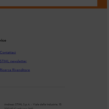
vice
Contattaci
STIHL newsletter
Ricerca Rivenditore
Andreas STIHL S.p.A. - Viale delle Industrie, 15
20040 Cambiago (MI)