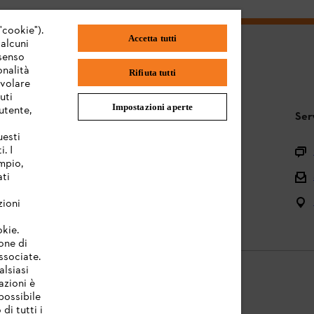
"cookie").
Accetta tutti
 alcuni
nsenso
onalità
Rifiuta tutti
evolare
uti
Impostazioni aperte
utente,
STIHL FAQ
Ser
uesti
. I
Registrazione prodotto
mpio,
Domande sull’assortimento
ati
Manuali d’uso e manutenzione
zioni
okie.
one di
associate.
alsiasi
azioni è
possibile
di tutti i
licy
Note legali
Cookies
Informazioni legali