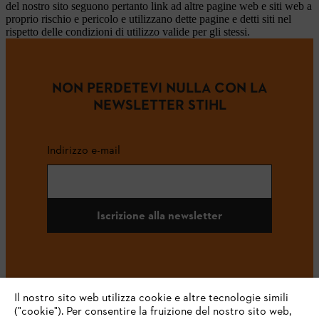
del nostro sito seguono pertanto link ad altre pagine web e siti web a
proprio rischio e pericolo e utilizzano dette pagine e detti siti nel
rispetto delle condizioni di utilizzo valide per gli stessi.
NON PERDETEVI NULLA CON LA
NEWSLETTER STIHL
Indirizzo e-mail
Iscrizione alla newsletter
#STIHL
Il nostro sito web utilizza cookie e altre tecnologie simili
("cookie"). Per consentire la fruizione del nostro sito web,