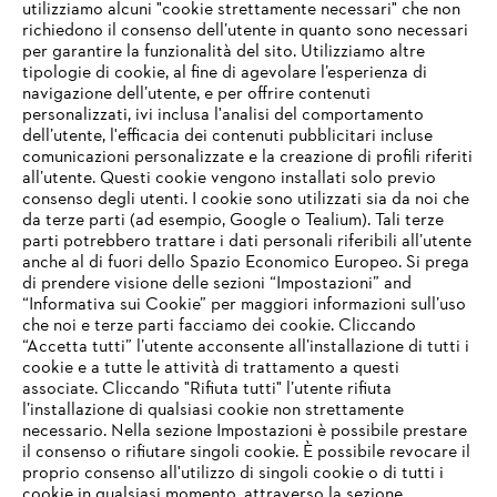
utilizziamo alcuni "cookie strettamente necessari" che non
richiedono il consenso dell’utente in quanto sono necessari
per garantire la funzionalità del sito. Utilizziamo altre
tipologie di cookie, al fine di agevolare l’esperienza di
navigazione dell’utente, e per offrire contenuti
personalizzati, ivi inclusa l'analisi del comportamento
L’azienda
dell’utente, l'efficacia dei contenuti pubblicitari incluse
comunicazioni personalizzate e la creazione di profili riferiti
all’utente. Questi cookie vengono installati solo previo
consenso degli utenti. I cookie sono utilizzati sia da noi che
da terze parti (ad esempio, Google o Tealium). Tali terze
STIHL FAQ
parti potrebbero trattare i dati personali riferibili all’utente
anche al di fuori dello Spazio Economico Europeo. Si prega
di prendere visione delle sezioni “Impostazioni” and
“Informativa sui Cookie” per maggiori informazioni sull’uso
Service
che noi e terze parti facciamo dei cookie. Cliccando
IHR BROWSER WIRD NICHT
“Accetta tutti” l’utente acconsente all’installazione di tutti i
UNTERSTÜTZT
cookie e a tutte le attività di trattamento a questi
associate. Cliccando "Rifiuta tutti" l’utente rifiuta
l’installazione di qualsiasi cookie non strettamente
necessario. Nella sezione Impostazioni è possibile prestare
Sie nutzen einen Browser, den wir noch nicht unterstützen. Für
Termini e condizioni generali
Privacy policy
il consenso o rifiutare singoli cookie. È possibile revocare il
eine optimale Nutzung unserer Seite empfehlen wir Ihnen, zu
proprio consenso all'utilizzo di singoli cookie o di tutti i
einem der folgenden Browser zu wechseln:
cookie in qualsiasi momento, attraverso la sezione