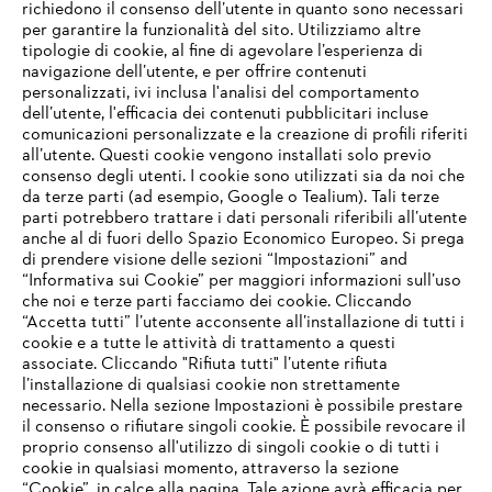
richiedono il consenso dell’utente in quanto sono necessari
per garantire la funzionalità del sito. Utilizziamo altre
tipologie di cookie, al fine di agevolare l’esperienza di
navigazione dell’utente, e per offrire contenuti
personalizzati, ivi inclusa l'analisi del comportamento
L’azienda
dell’utente, l'efficacia dei contenuti pubblicitari incluse
comunicazioni personalizzate e la creazione di profili riferiti
all’utente. Questi cookie vengono installati solo previo
consenso degli utenti. I cookie sono utilizzati sia da noi che
da terze parti (ad esempio, Google o Tealium). Tali terze
STIHL FAQ
parti potrebbero trattare i dati personali riferibili all’utente
anche al di fuori dello Spazio Economico Europeo. Si prega
di prendere visione delle sezioni “Impostazioni” and
“Informativa sui Cookie” per maggiori informazioni sull’uso
Service
che noi e terze parti facciamo dei cookie. Cliccando
IHR BROWSER WIRD NICHT
“Accetta tutti” l’utente acconsente all’installazione di tutti i
UNTERSTÜTZT
cookie e a tutte le attività di trattamento a questi
associate. Cliccando "Rifiuta tutti" l’utente rifiuta
l’installazione di qualsiasi cookie non strettamente
necessario. Nella sezione Impostazioni è possibile prestare
Sie nutzen einen Browser, den wir noch nicht unterstützen. Für
Termini e condizioni generali
Privacy policy
il consenso o rifiutare singoli cookie. È possibile revocare il
eine optimale Nutzung unserer Seite empfehlen wir Ihnen, zu
proprio consenso all'utilizzo di singoli cookie o di tutti i
einem der folgenden Browser zu wechseln:
cookie in qualsiasi momento, attraverso la sezione
Note legali
Cookies
Informazioni legali
“Cookie”, in calce alla pagina. Tale azione avrà efficacia per