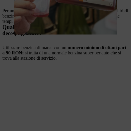
Per un
rapporto di miscelazione 1: 50
sono necessari cinque litri di
benzina e 0,10 litri, quindi 100 millilitri, di olio per motori a due
tempi
STIHL
.
Qual è la benzina più adatta per la miscela del
decespugliatore?
Utilizzare benzina di marca con un
numero minimo di ottani pari
a 90 RON;
si tratta di una normale benzina super per auto che si
trova alla stazione di servizio.