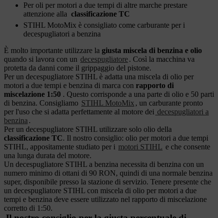
Per oli per motori a due tempi di altre marche prestare
attenzione alla
classificazione TC
STIHL MotoMix è consigliato come carburante per i
decespugliatori a benzina
È molto importante utilizzare la
giusta miscela di benzina e olio
quando si lavora con un
decespugliatore
. Così la macchina va
protetta da danni come il grippaggio del pistone.
Per un decespugliatore STIHL è adatta una miscela di olio per
motori a due tempi e benzina di marca con
rapporto di
miscelazione 1:50
. Questo corrisponde a una parte di olio e 50 parti
di benzina. Consigliamo
STIHL MotoMix
, un carburante pronto
per l'uso che si adatta perfettamente al motore dei
decespugliatori a
benzina
.
Per un decespugliatore STIHL utilizzare solo olio della
classificazione TC
. Il nostro consiglio: olio per motori a due tempi
STIHL, appositamente studiato per i
motori STIHL
e che consente
una lunga durata del motore.
Un decespugliatore STIHL a benzina necessita di benzina con un
numero minimo di ottani di 90 RON, quindi di una normale benzina
super, disponibile presso la stazione di servizio. Tenere presente che
un decespugliatore STIHL con miscela di olio per motori a due
tempi e benzina deve essere utilizzato nel rapporto di miscelazione
corretto di 1:50.
Il nostro consiglio per la giusta percentuale di