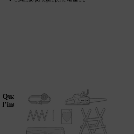
Quali motoseghe sono adatte per
l’intaglio?