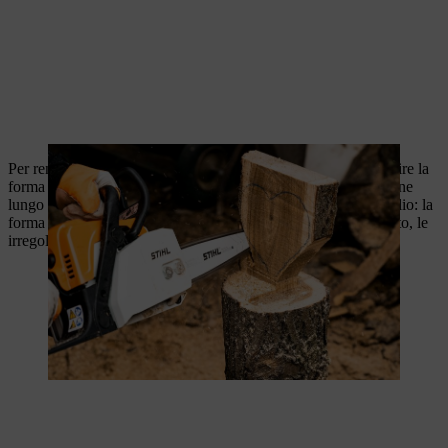
Per rendere tridimensionale il tuo cuore di legno fai da te, rifinire la
forma usando la punta della guida e farla scorrere con attenzione
lungo i bordi della figura. Una nota per i principianti dell'intaglio: la
forma non deve essere perfetta. Levigando la scultura in seguito, le
irregolarità possono essere ulteriormente sistemate.