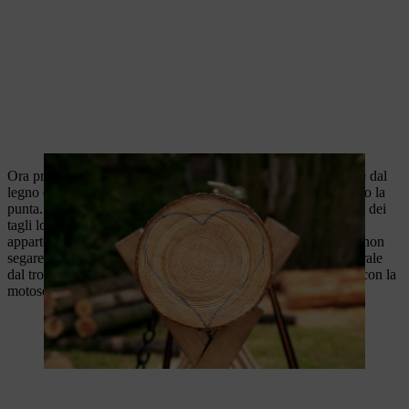
Ora prendere la
motosega
per scolpire la forma base del cuore dal
legno del tronco. Mettere la motosega al centro e guidarla verso la
punta. Ripetere il taglio sull'altro lato. Segare il tronco alla fine dei
tagli longitudinali in modo da poter rimuovere le parti che non
appartengono alla forma del cuore. Tuttavia, fare attenzione a non
segare così profondamente nel legno da separare il pezzo centrale
dal tronco. Seguire la curva della forma del cuore in due tagli con la
motosega. Staccare il legno rimanente come descritto prima.