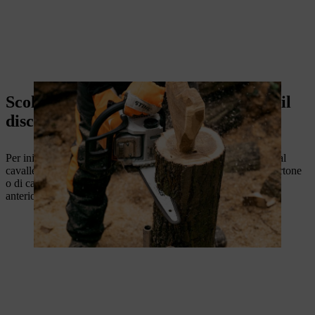
Scolpire un cuore in legno: modellare il
disco di un albero a forma di cuore
Per iniziare a segare un cuore di legno, fissare prima il tronco al
cavalletto con un’apposita cinghia. Ritagliare uno stencil di cartone
o di carta robusta e trasferire la forma del modello sulla parte
anteriore del legno con un gessetto o una matita.