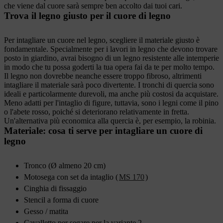
che viene dal cuore sarà sempre ben accolto dai tuoi cari.
Trova il legno giusto per il cuore di legno
Per intagliare un cuore nel legno, scegliere il materiale giusto è
fondamentale. Specialmente per i lavori in legno che devono trovare
posto in giardino, avrai bisogno di un legno resistente alle intemperie
in modo che tu possa goderti la tua opera fai da te per molto tempo.
Il legno non dovrebbe neanche essere troppo fibroso, altrimenti
intagliare il materiale sarà poco divertente. I tronchi di quercia sono
ideali e particolarmente durevoli, ma anche più costosi da acquistare.
Meno adatti per l'intaglio di figure, tuttavia, sono i legni come il pino
o l'abete rosso, poiché si deteriorano relativamente in fretta.
Un'alternativa più economica alla quercia è, per esempio, la robinia.
Materiale: cosa ti serve per intagliare un cuore di
legno
Tronco (Ø almeno 20 cm)
Motosega con set da intaglio (
MS 170
)
Cinghia di fissaggio
Stencil a forma di cuore
Gesso / matita
Cavalletto per segare per la variante 2