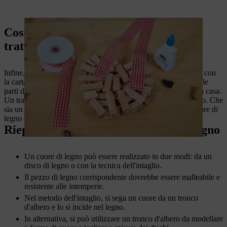
Costruisci il tuo cuore di legno:
trattamento successivo
Infine, si può dare al cuore di legno fatto in casa il tocco finale con
la carta vetrata. Ora è possibile livellare qualsiasi irregolarità e le
parti di legno più piccole e sporgenti del cuore di legno fatto in casa.
Un trattamento con olio di cera dura rende il cuore più duraturo. Che
sia un regalo o una decorazione per il giardino realizzare il cuore di
legno da soli porta gioia.
Riepilogo: Costruisci il tuo cuore di legno
Un cuore di legno può essere realizzato in due modi: da un
disco di legno o con la tecnica dell'intaglio.
Il pezzo di legno corrispondente dovrebbe essere malleabile e
resistente alle intemperie.
Nel metodo dell'intaglio, si sega un cuore da un tronco
d'albero e lo si incide nel legno.
In alternativa, si può utilizzare un tronco d'albero da modellare