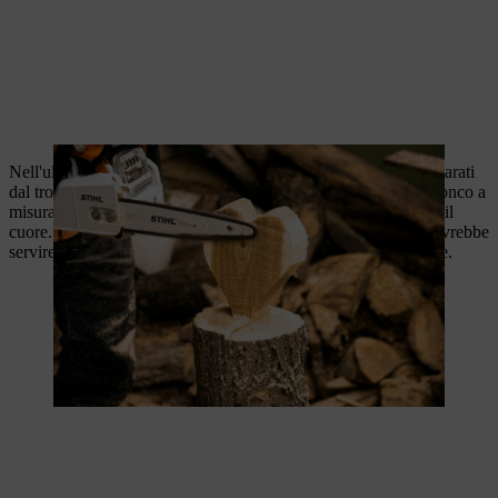
Nell'ultimo passaggio, il cuore e la sua base devono essere separati
dal tronco. Fare un taglio dritto con la motosega e tagliare il tronco a
misura. Fare attenzione a non tagliare troppo poco legno sotto il
cuore. Una sezione di almeno metà dell'altezza della figura dovrebbe
servire da base. In questo modo otterrai un supporto sufficiente.