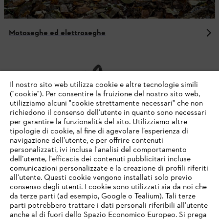
Motoseghe ed elettroseghe
NON PERDETEVI NULLA CON LA
Il nostro sito web utilizza cookie e altre tecnologie simili
NEWSLETTER STIHL
("cookie"). Per consentire la fruizione del nostro sito web,
utilizziamo alcuni "cookie strettamente necessari" che non
richiedono il consenso dell’utente in quanto sono necessari
per garantire la funzionalità del sito. Utilizziamo altre
Indirizzo e-mail
tipologie di cookie, al fine di agevolare l’esperienza di
navigazione dell’utente, e per offrire contenuti
personalizzati, ivi inclusa l'analisi del comportamento
dell’utente, l'efficacia dei contenuti pubblicitari incluse
comunicazioni personalizzate e la creazione di profili riferiti
Iscrizione alla newsletter
all’utente. Questi cookie vengono installati solo previo
consenso degli utenti. I cookie sono utilizzati sia da noi che
da terze parti (ad esempio, Google o Tealium). Tali terze
parti potrebbero trattare i dati personali riferibili all’utente
#STIHL
anche al di fuori dello Spazio Economico Europeo. Si prega