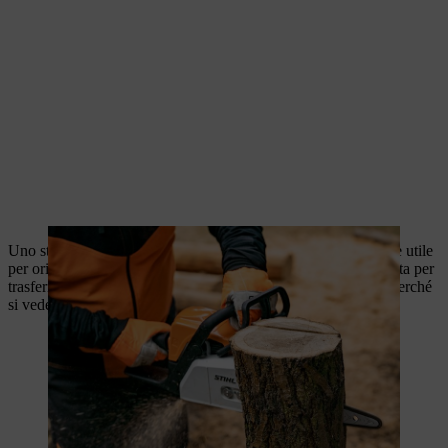
Uno stencil aiuta ad applicare la forma di cuore desiderata ed è utile
per orientarti mentre modelli il cuore. Usa lo stencil e una matita per
trasferire la forma sul legno. Ancora meglio se usi del gesso, perché
si vede meglio sul legno.