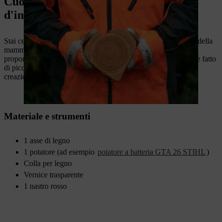
Cuore in legno fai da te per la porta
d'ingresso
Stai cercando un regalo unico per San Valentino o per la festa della
mamma, ma non vuoi prendere subito una motosega? Allora ti
proponiamo questa fantastica decorazione per la casa: un cuore fatto
di piccoli pezzi di legno. Con un po' di abilità e passione nella
creazione, i tuoi cari rimarranno sicuramente soddisfatti.
Materiale e strumenti
1 asse di legno
1 potatore (ad esempio
potatore a batteria GTA 26 STIHL
)
Colla per legno
Vernice trasparente
1 nastro rosso