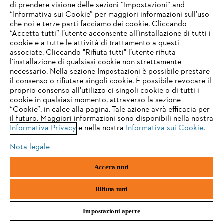
di prendere visione delle sezioni “Impostazioni” and
“Informativa sui Cookie” per maggiori informazioni sull’uso
che noi e terze parti facciamo dei cookie. Cliccando
IHR BROWSER WIRD NICHT
“Accetta tutti” l’utente acconsente all’installazione di tutti i
UNTERSTÜTZT
cookie e a tutte le attività di trattamento a questi
associate. Cliccando "Rifiuta tutti" l’utente rifiuta
l’installazione di qualsiasi cookie non strettamente
necessario. Nella sezione Impostazioni è possibile prestare
Sie nutzen einen Browser, den wir noch nicht unterstützen. Für
L’azienda
il consenso o rifiutare singoli cookie. È possibile revocare il
eine optimale Nutzung unserer Seite empfehlen wir Ihnen, zu
proprio consenso all'utilizzo di singoli cookie o di tutti i
einem der folgenden Browser zu wechseln:
cookie in qualsiasi momento, attraverso la sezione
“Cookie”, in calce alla pagina. Tale azione avrà efficacia per
il futuro. Maggiori informazioni sono disponibili nella nostra
STIHL FAQ
Informativa Privacy
e nella nostra
Informativa sui Cookie
.
firefox
chrome
Nota legale
safari
edge
Service
Accetta tutti
samsung
android
Rifiuta tutti
Impostazioni aperte