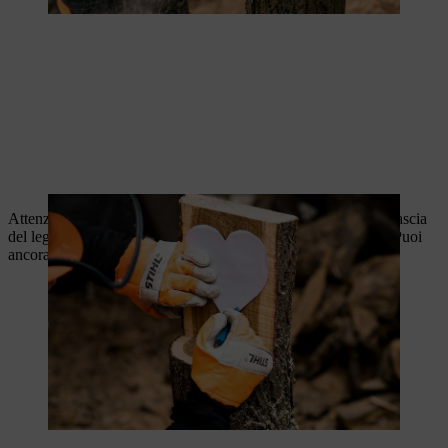
Attenzione: fai attenzione quando seghi e, in caso di dubbio, lascia
del legno in abbondanza piuttosto che lasciarne troppo poco. Puoi
ancora fare dei miglioramenti dopo, nell'ultimo passaggio.