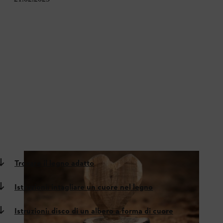
Trovare il legno adatto
Istruzioni: intagliare un cuore nel legno
Istruzioni: disco di un albero a forma di cuore