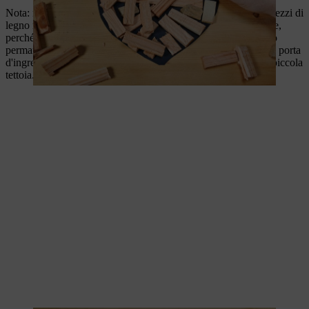
Nota: nonostante lo strato protettivo, il cuore realizzato con i pezzi di
legno non dovrebbe essere esposto direttamente alle intemperie,
perché altrimenti la durata dell'adesivo non è garantita in modo
permanente. Raccomandiamo quindi di collocare il cuore sulla porta
d'ingresso di un appartamento o su una porta di casa con una piccola
tettoia.