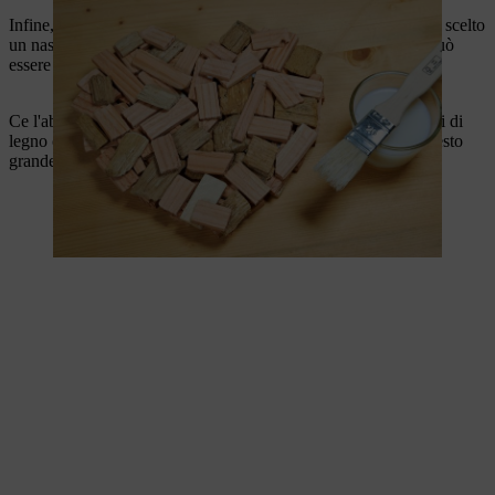
Infine, aggiungere un nastro del colore preferito - noi abbiamo scelto
un nastro a quadretti bianchi e rossi abbinato. Questo nastro può
essere usato per attaccare il cuore a una porta, per esempio.
Ce l'abbiamo fatta! Ora puoi usare il cuore realizzato con pezzi di
legno come decorazione per la tua casa o da regalare. Con questo
grande regalo sei sicuro di far battere il cuore dei tuoi cari!