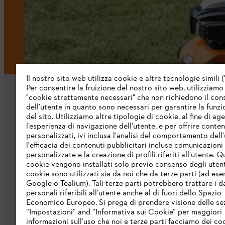
Il nostro sito web utilizza cookie e altre tecnologie simili (
Per consentire la fruizione del nostro sito web, utilizziamo
"cookie strettamente necessari" che non richiedono il co
dell’utente in quanto sono necessari per garantire la funzi
del sito. Utilizziamo altre tipologie di cookie, al fine di ag
l’esperienza di navigazione dell’utente, e per offrire conten
personalizzati, ivi inclusa l'analisi del comportamento dell’
L’azienda
l'efficacia dei contenuti pubblicitari incluse comunicazioni
personalizzate e la creazione di profili riferiti all’utente. Q
cookie vengono installati solo previo consenso degli utenti
Chi siamo
cookie sono utilizzati sia da noi che da terze parti (ad ese
Scarica il catalogo
Google o Tealium). Tali terze parti potrebbero trattare i d
personali riferibili all’utente anche al di fuori dello Spazio
STIHL Integrity Line
Economico Europeo. Si prega di prendere visione delle se
“Impostazioni” and “Informativa sui Cookie” per maggiori
informazioni sull’uso che noi e terze parti facciamo dei co