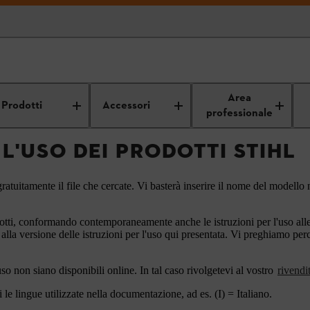
Istruzioni per l'uso
Area
Prodotti
Accessori
professionale
 L'USO DEI PRODOTTI STIHL
ratuitamente il file che cercate. Vi basterà inserire il nome del modello n
otti, conformando contemporaneamente anche le istruzioni per l'uso alle a
 alla versione delle istruzioni per l'uso qui presentata. Vi preghiamo pe
'uso non siano disponibili online. In tal caso rivolgetevi al vostro
rivendi
le lingue utilizzate nella documentazione, ad es. (I) = Italiano.