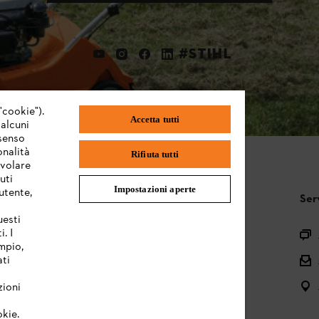
#STIHL
"cookie").
Accetta tutti
 alcuni
nsenso
onalità
Rifiuta tutti
evolare
uti
Impostazioni aperte
utente,
STIHL FAQ
Ser
uesti
. I
Registrazione prodotto
mpio,
Domande sull’assortimento
ati
Manuali d’uso e manutenzione
zioni
okie.