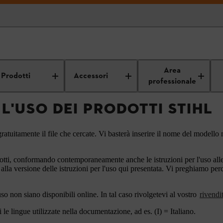
Istruzioni per l'uso
Area
Prodotti
Accessori
professionale
 L'USO DEI PRODOTTI STIHL
ratuitamente il file che cercate. Vi basterà inserire il nome del modello n
otti, conformando contemporaneamente anche le istruzioni per l'uso alle a
 alla versione delle istruzioni per l'uso qui presentata. Vi preghiamo pe
'uso non siano disponibili online. In tal caso rivolgetevi al vostro
rivendi
le lingue utilizzate nella documentazione, ad es. (I) = Italiano.