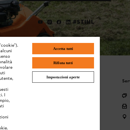
#STIHL
"cookie").
Accetta tutti
 alcuni
nsenso
onalità
Rifiuta tutti
evolare
uti
Impostazioni aperte
utente,
STIHL FAQ
Ser
uesti
. I
Registrazione prodotto
mpio,
Domande sull’assortimento
ati
Manuali d’uso e manutenzione
zioni
okie.