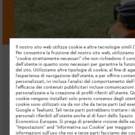
Il nostro sito web utilizza cookie e altre tecnologie simili (
Per consentire la fruizione del nostro sito web, utilizziamo
"cookie strettamente necessari" che non richiedono il co
dell’utente in quanto sono necessari per garantire la funzi
del sito. Utilizziamo altre tipologie di cookie, al fine di ag
l’esperienza di navigazione dell’utente, e per offrire conten
personalizzati, ivi inclusa l'analisi del comportamento dell’
L’azienda
l'efficacia dei contenuti pubblicitari incluse comunicazioni
personalizzate e la creazione di profili riferiti all’utente. Q
cookie vengono installati solo previo consenso degli utenti
Chi siamo
cookie sono utilizzati sia da noi che da terze parti (ad ese
Scarica il catalogo
Google o Tealium). Tali terze parti potrebbero trattare i d
personali riferibili all’utente anche al di fuori dello Spazio
STIHL Integrity Line
Economico Europeo. Si prega di prendere visione delle se
“Impostazioni” and “Informativa sui Cookie” per maggiori
informazioni sull’uso che noi e terze parti facciamo dei co