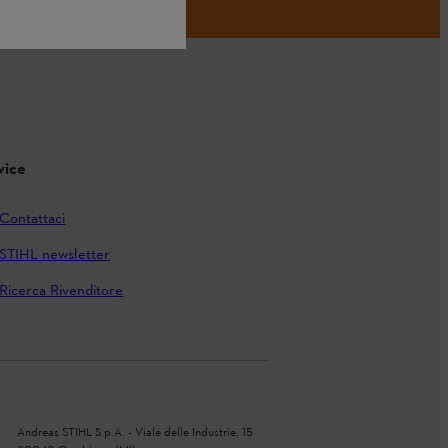
vice
Contattaci
STIHL newsletter
Ricerca Rivenditore
Andreas STIHL S.p.A. - Viale delle Industrie, 15