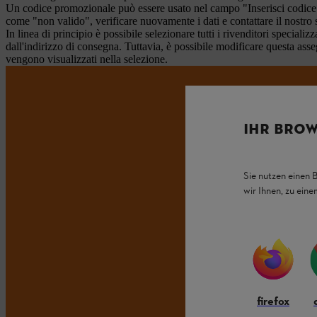
Un codice promozionale può essere usato nel campo "Inserisci codice de
come "non valido", verificare nuovamente i dati e contattare il nostro s
In linea di principio è possibile selezionare tutti i rivenditori specia
dall'indirizzo di consegna. Tuttavia, è possibile modificare questa ass
vengono visualizzati nella selezione.
NO
IHR BROW
Sie nutzen einen 
wir Ihnen, zu ein
firefox