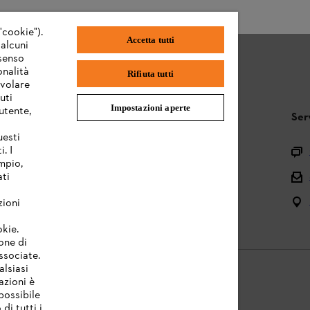
"cookie").
Accetta tutti
 alcuni
nsenso
onalità
Rifiuta tutti
evolare
uti
Impostazioni aperte
utente,
STIHL FAQ
Ser
uesti
. I
Registrazione prodotto
mpio,
Domande sull’assortimento
ati
Manuali d’uso e manutenzione
zioni
okie.
one di
associate.
alsiasi
azioni è
possibile
di tutti i
licy
Note legali
Cookies
Informazioni legali