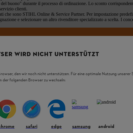
l buono" durante il processo di ordinazione. Lo sconto corrispondente s
ervizio clienti.
lizzati che sono STIHL Online & Service Partner. Per impostazione predefin
egnazione e selezionare un altro rivenditore specializzato a scelta. I c
N PERDETEVI NULLA CON LA NEWSLETTER ST
SER WIRD NICHT UNTERSTÜTZT
Indirizzo e-mail
Browser, den wir noch nicht unterstützen. Für eine optimale Nutzung unserer
em der folgenden Browser zu wechseln:
Iscrizione alla newsletter
#STIHL
chrome
safari
edge
samsung
android