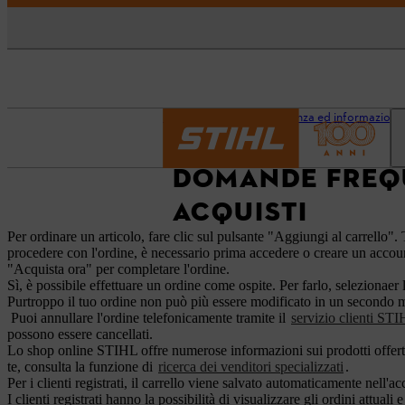
Pagina iniziale
Assistenza ed informazioni
DOMANDE FREQU
ACQUISTI
Per ordinare un articolo, fare clic sul pulsante "Aggiungi al carrello". 
procedere con l'ordine, è necessario prima accedere o creare un account
"Acquista ora" per completare l'ordine.
Sì, è possibile effettuare un ordine come ospite. Per farlo, seleziona
Purtroppo il tuo ordine non può più essere modificato in un secondo m
Puoi annullare l'ordine telefonicamente tramite il
servizio clienti ST
possono essere cancellati.
Lo shop online STIHL offre numerose informazioni sui prodotti offerti. 
te, consulta la funzione di
ricerca dei venditori specializzati
.
Per i clienti registrati, il carrello viene salvato automaticamente nell'a
I clienti registrati hanno la possibilità di visualizzare gli ordini attuali