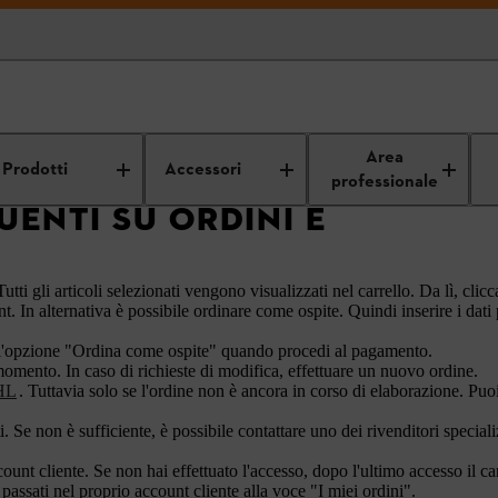
FAQ
Sito web
Ordini e acquisti
Area
Prodotti
Accessori
professionale
ENTI SU ORDINI E
Tutti gli articoli selezionati vengono visualizzati nel carrello. Da lì, cli
. In alternativa è possibile ordinare come ospite. Quindi inserire i dat
er l'opzione "Ordina come ospite" quando procedi al pagamento.
omento. In caso di richieste di modifica, effettuare un nuovo ordine.
IHL
. Tuttavia solo se l'ordine non è ancora in corso di elaborazione.
Puoi
Se non è sufficiente, è possibile contattare uno dei rivenditori speciali
ccount cliente. Se non hai effettuato l'accesso, dopo l'ultimo accesso il ca
 e passati nel proprio account cliente alla voce "I miei ordini".