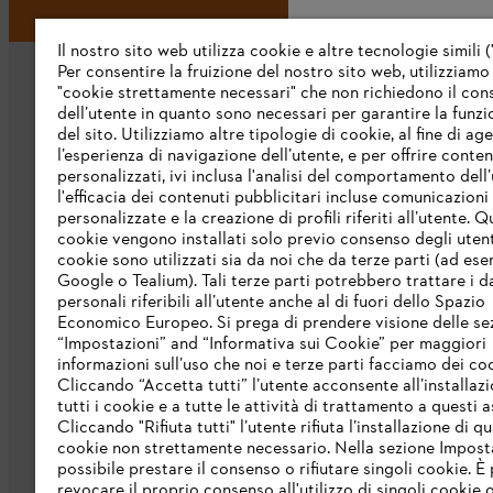
Il nostro sito web utilizza cookie e altre tecnologie simili (
Per consentire la fruizione del nostro sito web, utilizziamo
"cookie strettamente necessari" che non richiedono il co
dell’utente in quanto sono necessari per garantire la funzi
del sito. Utilizziamo altre tipologie di cookie, al fine di ag
l’esperienza di navigazione dell’utente, e per offrire conten
personalizzati, ivi inclusa l'analisi del comportamento dell’
L’azienda
l'efficacia dei contenuti pubblicitari incluse comunicazioni
personalizzate e la creazione di profili riferiti all’utente. Q
cookie vengono installati solo previo consenso degli utenti
Chi siamo
cookie sono utilizzati sia da noi che da terze parti (ad ese
Scarica il catalogo
Google o Tealium). Tali terze parti potrebbero trattare i d
personali riferibili all’utente anche al di fuori dello Spazio
STIHL Integrity Line
Economico Europeo. Si prega di prendere visione delle se
“Impostazioni” and “Informativa sui Cookie” per maggiori
informazioni sull’uso che noi e terze parti facciamo dei co
Cliccando “Accetta tutti” l’utente acconsente all’installazi
tutti i cookie e a tutte le attività di trattamento a questi 
Cliccando "Rifiuta tutti" l’utente rifiuta l’installazione di qu
cookie non strettamente necessario. Nella sezione Impost
possibile prestare il consenso o rifiutare singoli cookie. È 
revocare il proprio consenso all'utilizzo di singoli cookie o 
Termini e condizioni generali
Privacy po