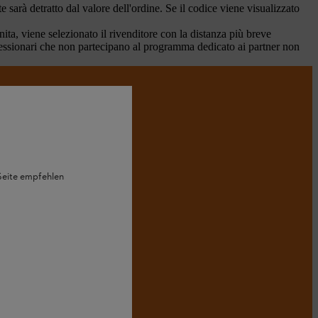
arà detratto dal valore dell'ordine. Se il codice viene visualizzato
ita, viene selezionato il rivenditore con la distanza più breve
oncessionari che non partecipano al programma dedicato ai partner non
IHL
 Seite empfehlen