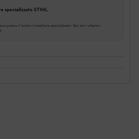
ore specializzato STIHL
co presso il nostro rivenditore specializzato. Qui trovi ulteriori
à.