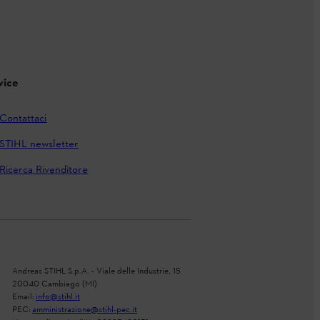
vice
Contattaci
STIHL newsletter
Ricerca Rivenditore
Andreas STIHL S.p.A. - Viale delle Industrie, 15
20040 Cambiago (MI)
Email:
info@stihl.it
PEC:
amministrazione@stihl-pec.it