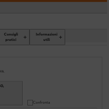
Consigli
Informazioni
pratici
utili
IVA.
30,
Confronta