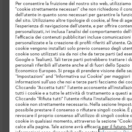
Per consentire la fruizione del nostro sito web, utilizziamo
"cookie strettamente necessari" che non richiedono il co
dell’utente in quanto sono necessari per garantire la funzi
del sito. Utilizziamo altre tipologie di cookie, al fine di ag
l’esperienza di navigazione dell’utente, e per offrire conten
personalizzati, ivi inclusa l'analisi del comportamento dell’
L’azienda
l'efficacia dei contenuti pubblicitari incluse comunicazioni
personalizzate e la creazione di profili riferiti all’utente. Q
cookie vengono installati solo previo consenso degli utenti
Chi siamo
cookie sono utilizzati sia da noi che da terze parti (ad ese
Google o Tealium). Tali terze parti potrebbero trattare i d
Scarica il catalogo
personali riferibili all’utente anche al di fuori dello Spazio
STIHL Integrity Line
Economico Europeo. Si prega di prendere visione delle se
“Impostazioni” and “Informativa sui Cookie” per maggiori
informazioni sull’uso che noi e terze parti facciamo dei co
Cliccando “Accetta tutti” l’utente acconsente all’installazi
tutti i cookie e a tutte le attività di trattamento a questi 
Cliccando "Rifiuta tutti" l’utente rifiuta l’installazione di qu
cookie non strettamente necessario. Nella sezione Impost
possibile prestare il consenso o rifiutare singoli cookie. È 
revocare il proprio consenso all'utilizzo di singoli cookie o 
Termini e condizioni generali
Privacy po
cookie in qualsiasi momento, attraverso la sezione “Cookie
calce alla pagina. Tale azione avrà efficacia per il futuro. 