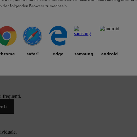
em der folgenden Browser zu wechseln:
chrome
safari
edge
samsung
android
 frequenti.
enti
dividuale.