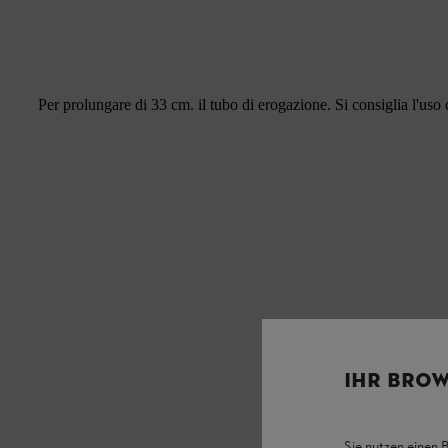
Per prolungare di 33 cm. il tubo di erogazione. Si consiglia l'u
IHR BROW
Sie nutzen einen 