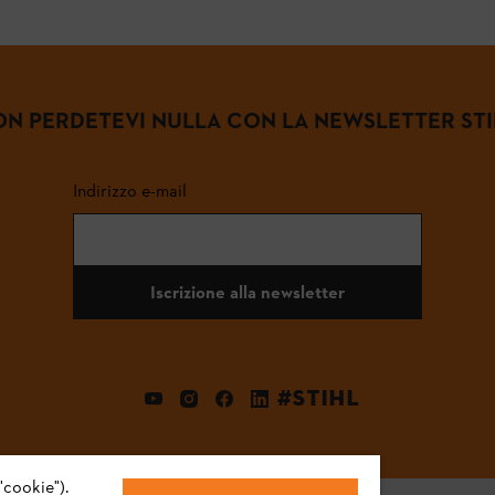
N PERDETEVI NULLA CON LA NEWSLETTER ST
Indirizzo e-mail
Iscrizione alla newsletter
#STIHL
"cookie").