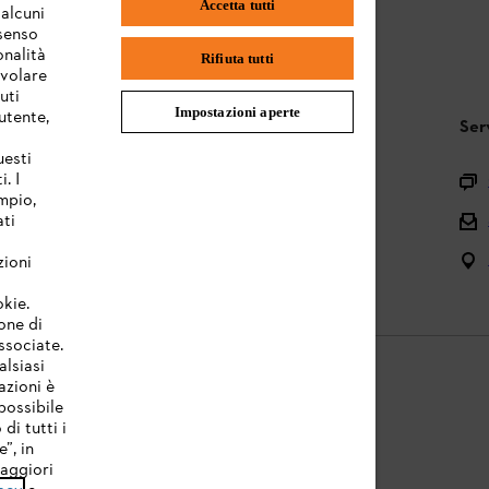
Accetta tutti
 alcuni
nsenso
onalità
Rifiuta tutti
evolare
uti
Impostazioni aperte
utente,
STIHL FAQ
Ser
uesti
. I
Registrazione prodotto
mpio,
ati
Domande sull’assortimento
Manuali d’uso e manutenzione
zioni
okie.
one di
associate.
alsiasi
azioni è
possibile
di tutti i
licy
Note legali
Cookies
Informazioni legali
”, in
Maggiori