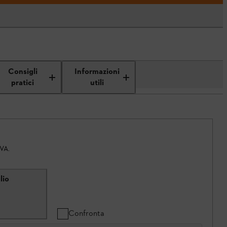
Consigli
Informazioni
pratici
utili
IVA.
lio
Confronta