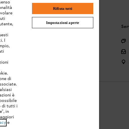
nsenso
onalità
Rifiuta tutti
evolare
uti
Impostazioni aperte
utente,
STIHL FAQ
Ser
uesti
. I
Registrazione prodotto
mpio,
Domande sull’assortimento
ati
Manuali d’uso e manutenzione
zioni
okie.
one di
associate.
alsiasi
azioni è
possibile
di tutti i
licy
Note legali
Cookies
Informazioni legali
”, in
Maggiori
acy
e