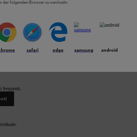
em der folgenden Browser zu wechseln:
chrome
safari
edge
samsung
android
 frequenti.
enti
dividuale.