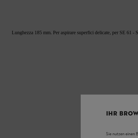
Lunghezza 185 mm. Per aspirare superfici delicate, per SE 61 -
IHR BROW
Sie nutzen einen 