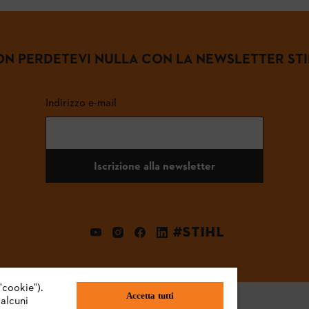
N PERDETEVI NULLA CON LA NEWSLETTER ST
Indirizzo e-mail
Iscrizione alla newsletter
#STIHL
"cookie").
Accetta tutti
 alcuni