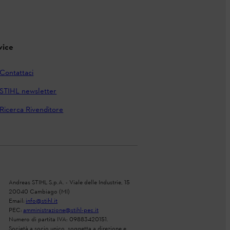
vice
Contattaci
STIHL newsletter
Ricerca Rivenditore
Andreas STIHL S.p.A. - Viale delle Industrie, 15
20040 Cambiago (MI)
Email:
info@stihl.it
PEC:
amministrazione@stihl-pec.it
Numero di partita IVA: 09883420151.
Società a socio unico, soggetta a direzione e