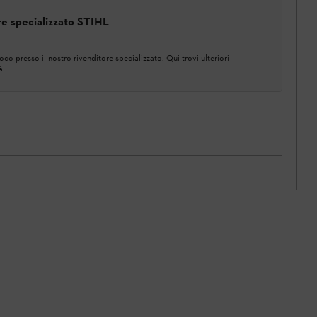
ore specializzato STIHL
co presso il nostro rivenditore specializzato. Qui trovi ulteriori
à.