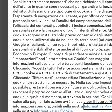
"cookie strettamente necessari" che non richiedono il co
dell’utente in quanto sono necessari per garantire la funzi
del sito. Utilizziamo altre tipologie di cookie, al fine di ag
l’esperienza di navigazione dell’utente, e per offrire conten
personalizzati, ivi inclusa l'analisi del comportamento dell’
L’azienda
l'efficacia dei contenuti pubblicitari incluse comunicazioni
personalizzate e la creazione di profili riferiti all’utente. Q
cookie vengono installati solo previo consenso degli utenti
Chi siamo
cookie sono utilizzati sia da noi che da terze parti (ad ese
Scarica il catalogo
Google o Tealium). Tali terze parti potrebbero trattare i d
personali riferibili all’utente anche al di fuori dello Spazio
STIHL Integrity Line
Economico Europeo. Si prega di prendere visione delle se
“Impostazioni” and “Informativa sui Cookie” per maggiori
informazioni sull’uso che noi e terze parti facciamo dei co
Cliccando “Accetta tutti” l’utente acconsente all’installazi
tutti i cookie e a tutte le attività di trattamento a questi 
Cliccando "Rifiuta tutti" l’utente rifiuta l’installazione di qu
cookie non strettamente necessario. Nella sezione Impost
possibile prestare il consenso o rifiutare singoli cookie. È 
revocare il proprio consenso all'utilizzo di singoli cookie o 
Termini e condizioni generali
Privacy po
cookie in qualsiasi momento, attraverso la sezione “Cookie
calce alla pagina. Tale azione avrà efficacia per il futuro. 
informazioni sono disponibili nella nostra
Informativa Priv
nella nostra
Informativa sui Cookie
.