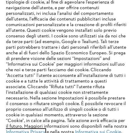
tipologie di cookie, al fine di agevolare l’esperienza di
navigazione dell’utente, e per offrire contenuti
personalizzati, ivi inclusa l'analisi del comportamento
L’azienda
dell’utente, l'efficacia dei contenuti pubblicitari incluse
comunicazioni personalizzate e la creazione di profili riferiti
all’utente. Questi cookie vengono installati solo previo
consenso degli utenti. I cookie sono utilizzati sia da noi che
da terze parti (ad esempio, Google o Tealium). Tali terze
STIHL FAQ
parti potrebbero trattare i dati personali riferibili all’utente
anche al di fuori dello Spazio Economico Europeo. Si prega
di prendere visione delle sezioni “Impostazioni” and
“Informativa sui Cookie” per maggiori informazioni sull’uso
Service
che noi e terze parti facciamo dei cookie. Cliccando
IHR BROWSER WIRD NICHT
“Accetta tutti” l’utente acconsente all’installazione di tutti i
UNTERSTÜTZT
cookie e a tutte le attività di trattamento a questi
associate. Cliccando "Rifiuta tutti" l’utente rifiuta
l’installazione di qualsiasi cookie non strettamente
necessario. Nella sezione Impostazioni è possibile prestare
Sie nutzen einen Browser, den wir noch nicht unterstützen. Für
Termini e condizioni generali
Privacy policy
il consenso o rifiutare singoli cookie. È possibile revocare il
eine optimale Nutzung unserer Seite empfehlen wir Ihnen, zu
proprio consenso all'utilizzo di singoli cookie o di tutti i
einem der folgenden Browser zu wechseln:
cookie in qualsiasi momento, attraverso la sezione
Note legali
Cookies
Informazioni legali
“Cookie”, in calce alla pagina. Tale azione avrà efficacia per
il futuro. Maggiori informazioni sono disponibili nella nostra
Informativa Privacy
e nella nostra
Informativa sui Cookie
.