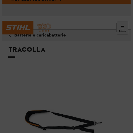
Menù
Batterie e caricabatterie
Tracolla