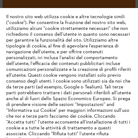
#STIHL
Il nostro sito web utilizza cookie e altre tecnologie simili
("cookie"). Per consentire la fruizione del nostro sito web,
utilizziamo alcuni "cookie strettamente necessari" che non
richiedono il consenso dell’utente in quanto sono necessari
per garantire la funzionalità del sito. Utilizziamo altre
tipologie di cookie, al fine di agevolare l’esperienza di
navigazione dell’utente, e per offrire contenuti
personalizzati, ivi inclusa l'analisi del comportamento
L’azienda
dell’utente, l'efficacia dei contenuti pubblicitari incluse
comunicazioni personalizzate e la creazione di profili riferiti
all’utente. Questi cookie vengono installati solo previo
consenso degli utenti. I cookie sono utilizzati sia da noi che
da terze parti (ad esempio, Google o Tealium). Tali terze
STIHL FAQ
parti potrebbero trattare i dati personali riferibili all’utente
anche al di fuori dello Spazio Economico Europeo. Si prega
di prendere visione delle sezioni “Impostazioni” and
“Informativa sui Cookie” per maggiori informazioni sull’uso
Service
che noi e terze parti facciamo dei cookie. Cliccando
IHR BROWSER WIRD NICHT
“Accetta tutti” l’utente acconsente all’installazione di tutti i
UNTERSTÜTZT
cookie e a tutte le attività di trattamento a questi
associate. Cliccando "Rifiuta tutti" l’utente rifiuta