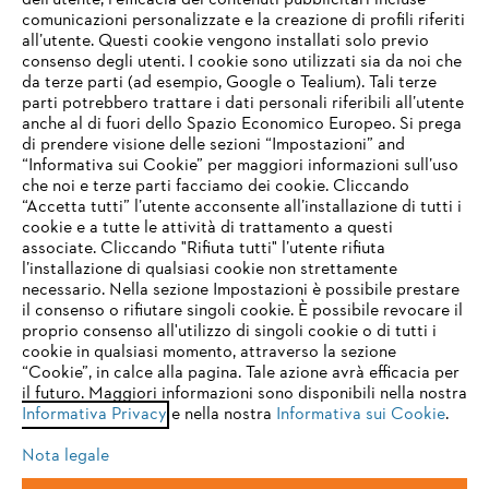
dell’utente, l'efficacia dei contenuti pubblicitari incluse
comunicazioni personalizzate e la creazione di profili riferiti
all’utente. Questi cookie vengono installati solo previo
consenso degli utenti. I cookie sono utilizzati sia da noi che
da terze parti (ad esempio, Google o Tealium). Tali terze
STIHL FAQ
parti potrebbero trattare i dati personali riferibili all’utente
anche al di fuori dello Spazio Economico Europeo. Si prega
di prendere visione delle sezioni “Impostazioni” and
“Informativa sui Cookie” per maggiori informazioni sull’uso
Service
che noi e terze parti facciamo dei cookie. Cliccando
IHR BROWSER WIRD NICHT
“Accetta tutti” l’utente acconsente all’installazione di tutti i
UNTERSTÜTZT
cookie e a tutte le attività di trattamento a questi
associate. Cliccando "Rifiuta tutti" l’utente rifiuta
l’installazione di qualsiasi cookie non strettamente
necessario. Nella sezione Impostazioni è possibile prestare
Sie nutzen einen Browser, den wir noch nicht unterstützen. Für
Termini e condizioni generali
Privacy policy
il consenso o rifiutare singoli cookie. È possibile revocare il
eine optimale Nutzung unserer Seite empfehlen wir Ihnen, zu
proprio consenso all'utilizzo di singoli cookie o di tutti i
einem der folgenden Browser zu wechseln:
cookie in qualsiasi momento, attraverso la sezione
Note legali
Cookies
Informazioni legali
“Cookie”, in calce alla pagina. Tale azione avrà efficacia per
il futuro. Maggiori informazioni sono disponibili nella nostra
Informativa Privacy
e nella nostra
Informativa sui Cookie
.
firefox
chrome
Andreas STIHL S.p.A. - Viale delle Industrie, 15
20040 Cambiago (MI)
Nota legale
Email:
info@stihl.it
safari
edge
PEC:
amministrazione@stihl-pec.it