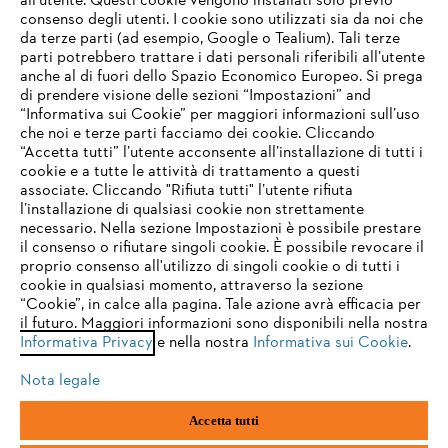
all’utente. Questi cookie vengono installati solo previo
consenso degli utenti. I cookie sono utilizzati sia da noi che
da terze parti (ad esempio, Google o Tealium). Tali terze
STIHL FAQ
parti potrebbero trattare i dati personali riferibili all’utente
anche al di fuori dello Spazio Economico Europeo. Si prega
di prendere visione delle sezioni “Impostazioni” and
“Informativa sui Cookie” per maggiori informazioni sull’uso
Service
che noi e terze parti facciamo dei cookie. Cliccando
IHR BROWSER WIRD NICHT
“Accetta tutti” l’utente acconsente all’installazione di tutti i
UNTERSTÜTZT
cookie e a tutte le attività di trattamento a questi
associate. Cliccando "Rifiuta tutti" l’utente rifiuta
l’installazione di qualsiasi cookie non strettamente
necessario. Nella sezione Impostazioni è possibile prestare
Sie nutzen einen Browser, den wir noch nicht unterstützen. Für
Termini e condizioni generali
Privacy policy
il consenso o rifiutare singoli cookie. È possibile revocare il
eine optimale Nutzung unserer Seite empfehlen wir Ihnen, zu
proprio consenso all'utilizzo di singoli cookie o di tutti i
einem der folgenden Browser zu wechseln:
cookie in qualsiasi momento, attraverso la sezione
Note legali
Cookies
Informazioni legali
“Cookie”, in calce alla pagina. Tale azione avrà efficacia per
il futuro. Maggiori informazioni sono disponibili nella nostra
Informativa Privacy
e nella nostra
Informativa sui Cookie
.
firefox
chrome
Andreas STIHL S.p.A. - Viale delle Industrie, 15
20040 Cambiago (MI)
Nota legale
Email:
info@stihl.it
safari
edge
PEC:
amministrazione@stihl-pec.it
Accetta tutti
Numero di partita IVA: 09883420151.
Società a socio unico, soggetta a direzione e coordinamento di Andreas