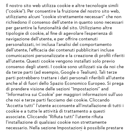
Il nostro sito web utilizza cookie e altre tecnologie simili
("cookie"). Per consentire la fruizione del nostro sito web,
utilizziamo alcuni "cookie strettamente necessari" che non
richiedono il consenso dell’utente in quanto sono necessari
per garantire la funzionalità del sito. Utilizziamo altre
tipologie di cookie, al fine di agevolare l’esperienza di
navigazione dell’utente, e per offrire contenuti
personalizzati, ivi inclusa l'analisi del comportamento
L’azienda
dell’utente, l'efficacia dei contenuti pubblicitari incluse
comunicazioni personalizzate e la creazione di profili riferiti
all’utente. Questi cookie vengono installati solo previo
consenso degli utenti. I cookie sono utilizzati sia da noi che
da terze parti (ad esempio, Google o Tealium). Tali terze
STIHL FAQ
parti potrebbero trattare i dati personali riferibili all’utente
anche al di fuori dello Spazio Economico Europeo. Si prega
di prendere visione delle sezioni “Impostazioni” and
“Informativa sui Cookie” per maggiori informazioni sull’uso
Service
che noi e terze parti facciamo dei cookie. Cliccando
IHR BROWSER WIRD NICHT
“Accetta tutti” l’utente acconsente all’installazione di tutti i
UNTERSTÜTZT
cookie e a tutte le attività di trattamento a questi
associate. Cliccando "Rifiuta tutti" l’utente rifiuta
l’installazione di qualsiasi cookie non strettamente
necessario. Nella sezione Impostazioni è possibile prestare
Sie nutzen einen Browser, den wir noch nicht unterstützen. Für