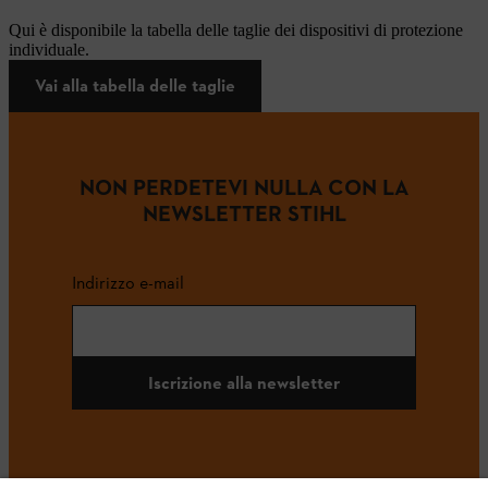
Qui è disponibile la tabella delle taglie dei dispositivi di protezione
individuale.
Vai alla tabella delle taglie
NON PERDETEVI NULLA CON LA
NEWSLETTER STIHL
Indirizzo e-mail
Iscrizione alla newsletter
#STIHL