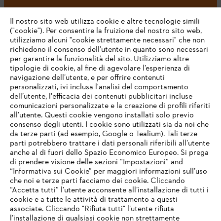
#STIHL
Il nostro sito web utilizza cookie e altre tecnologie simili
("cookie"). Per consentire la fruizione del nostro sito web,
utilizziamo alcuni "cookie strettamente necessari" che non
richiedono il consenso dell’utente in quanto sono necessari
per garantire la funzionalità del sito. Utilizziamo altre
tipologie di cookie, al fine di agevolare l’esperienza di
navigazione dell’utente, e per offrire contenuti
personalizzati, ivi inclusa l'analisi del comportamento
L’azienda
dell’utente, l'efficacia dei contenuti pubblicitari incluse
comunicazioni personalizzate e la creazione di profili riferiti
all’utente. Questi cookie vengono installati solo previo
consenso degli utenti. I cookie sono utilizzati sia da noi che
da terze parti (ad esempio, Google o Tealium). Tali terze
STIHL FAQ
parti potrebbero trattare i dati personali riferibili all’utente
anche al di fuori dello Spazio Economico Europeo. Si prega
di prendere visione delle sezioni “Impostazioni” and
“Informativa sui Cookie” per maggiori informazioni sull’uso
Service
che noi e terze parti facciamo dei cookie. Cliccando
IHR BROWSER WIRD NICHT
“Accetta tutti” l’utente acconsente all’installazione di tutti i
UNTERSTÜTZT
cookie e a tutte le attività di trattamento a questi
associate. Cliccando "Rifiuta tutti" l’utente rifiuta
l’installazione di qualsiasi cookie non strettamente