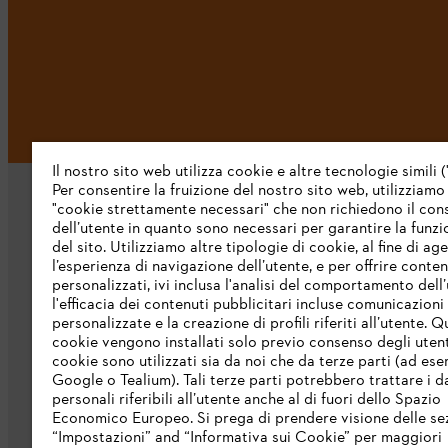
Il nostro sito web utilizza cookie e altre tecnologie simili (
Per consentire la fruizione del nostro sito web, utilizziamo
"cookie strettamente necessari" che non richiedono il co
dell’utente in quanto sono necessari per garantire la funzi
del sito. Utilizziamo altre tipologie di cookie, al fine di ag
l’esperienza di navigazione dell’utente, e per offrire conten
personalizzati, ivi inclusa l'analisi del comportamento dell’
L’azienda
l'efficacia dei contenuti pubblicitari incluse comunicazioni
personalizzate e la creazione di profili riferiti all’utente. Q
cookie vengono installati solo previo consenso degli utenti
Chi siamo
cookie sono utilizzati sia da noi che da terze parti (ad ese
Scarica il catalogo
Google o Tealium). Tali terze parti potrebbero trattare i d
personali riferibili all’utente anche al di fuori dello Spazio
STIHL Integrity Line
Economico Europeo. Si prega di prendere visione delle se
“Impostazioni” and “Informativa sui Cookie” per maggiori