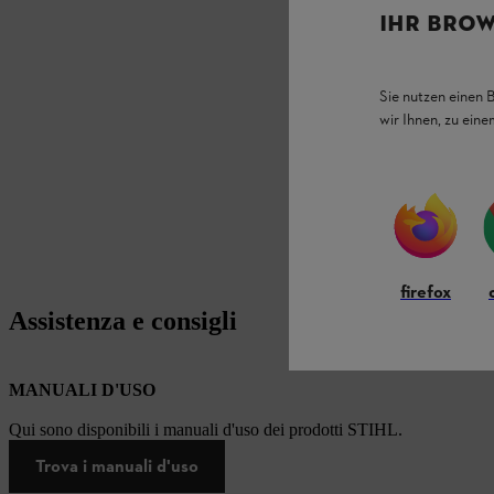
IHR BROW
Sie nutzen einen 
wir Ihnen, zu ein
firefox
Assistenza e consigli
MANUALI D'USO
Qui sono disponibili i manuali d'uso dei prodotti STIHL.
Trova i manuali d'uso