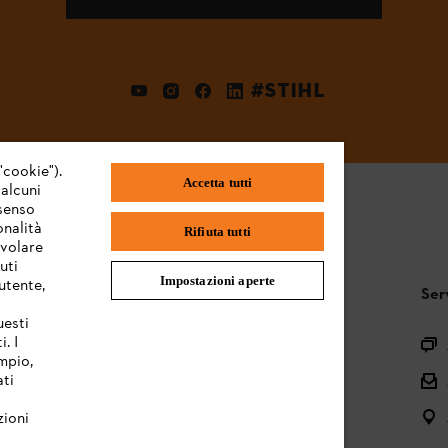
#STIHL
"cookie").
Accetta tutti
 alcuni
nsenso
onalità
Rifiuta tutti
evolare
uti
Impostazioni aperte
utente,
STIHL FAQ
Ser
uesti
. I
Registrazione prodotto
mpio,
Domande sull’assortimento
ati
Manuali d’uso e manutenzione
zioni