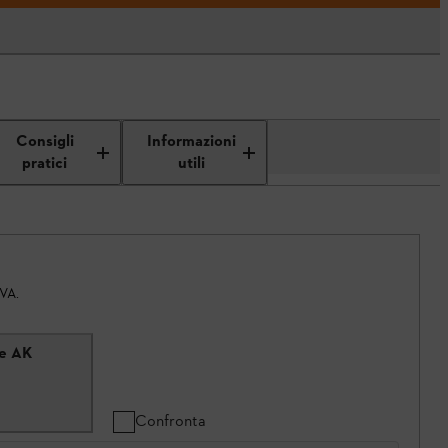
Consigli
Informazioni
pratici
utili
IVA.
ie AK
Confronta