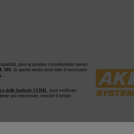
ompatibili, puoi acquistare comodamente questo
L 101
. In questo modo avrai tutto il necessario
K
.
ica delle batterie STIHL
puoi verificare
tterie qui selezionate, nonché il tempo