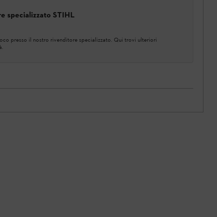
ore specializzato STIHL
co presso il nostro rivenditore specializzato. Qui trovi ulteriori
à.