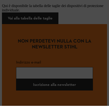
Qui è disponibile la tabella delle taglie dei dispositivi di protezione
individuale.
Vai alla tabella delle taglie
NON PERDETEVI NULLA CON LA
NEWSLETTER STIHL
Indirizzo e-mail
Iscrizione alla newsletter
#STIHL