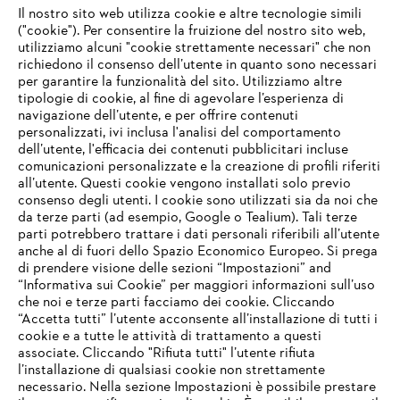
Il nostro sito web utilizza cookie e altre tecnologie simili
("cookie"). Per consentire la fruizione del nostro sito web,
utilizziamo alcuni "cookie strettamente necessari" che non
richiedono il consenso dell’utente in quanto sono necessari
per garantire la funzionalità del sito. Utilizziamo altre
tipologie di cookie, al fine di agevolare l’esperienza di
navigazione dell’utente, e per offrire contenuti
personalizzati, ivi inclusa l'analisi del comportamento
L’azienda
dell’utente, l'efficacia dei contenuti pubblicitari incluse
comunicazioni personalizzate e la creazione di profili riferiti
all’utente. Questi cookie vengono installati solo previo
consenso degli utenti. I cookie sono utilizzati sia da noi che
da terze parti (ad esempio, Google o Tealium). Tali terze
STIHL FAQ
parti potrebbero trattare i dati personali riferibili all’utente
anche al di fuori dello Spazio Economico Europeo. Si prega
di prendere visione delle sezioni “Impostazioni” and
“Informativa sui Cookie” per maggiori informazioni sull’uso
Service
che noi e terze parti facciamo dei cookie. Cliccando
IHR BROWSER WIRD NICHT
“Accetta tutti” l’utente acconsente all’installazione di tutti i
UNTERSTÜTZT
cookie e a tutte le attività di trattamento a questi
associate. Cliccando "Rifiuta tutti" l’utente rifiuta
l’installazione di qualsiasi cookie non strettamente
necessario. Nella sezione Impostazioni è possibile prestare
Sie nutzen einen Browser, den wir noch nicht unterstützen. Für