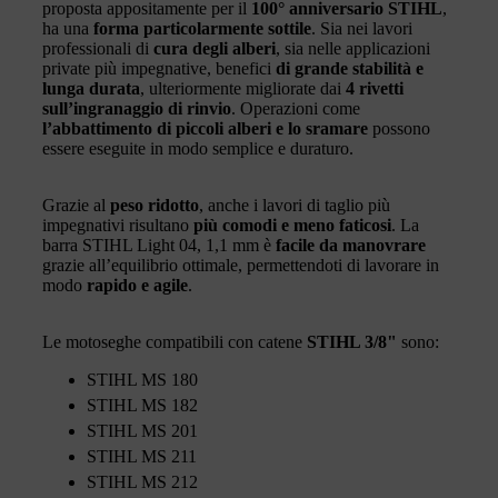
proposta appositamente per il
100° anniversario STIHL
,
ha una
forma particolarmente sottile
. Sia nei lavori
professionali di
cura degli alberi
, sia nelle applicazioni
private più impegnative, benefici
di grande stabilità e
lunga durata
, ulteriormente migliorate dai
4 rivetti
sull’ingranaggio di rinvio
. Operazioni come
l’abbattimento di piccoli alberi e lo sramare
possono
essere eseguite in modo semplice e duraturo.
Grazie al
peso ridotto
, anche i lavori di taglio più
impegnativi risultano
più comodi e meno faticosi
. La
barra STIHL Light 04, 1,1 mm è
facile da manovrare
grazie all’equilibrio ottimale, permettendoti di lavorare in
modo
rapido e agile
.
Le motoseghe compatibili con catene
STIHL 3/8"
sono:
STIHL MS 180
STIHL MS 182
STIHL MS 201
STIHL MS 211
STIHL MS 212