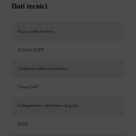
Dati tecnici
Passo stella di rinvio
9,32mm/3/8"P
Larghezza della scanalatura
1,1mm/.043"
Collegamento della barra di guida
3005