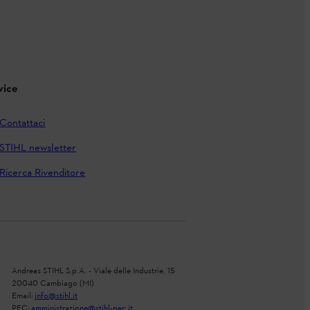
vice
Contattaci
STIHL newsletter
Ricerca Rivenditore
Andreas STIHL S.p.A. - Viale delle Industrie, 15
20040 Cambiago (MI)
Email:
info@stihl.it
PEC:
amministrazione@stihl-pec.it