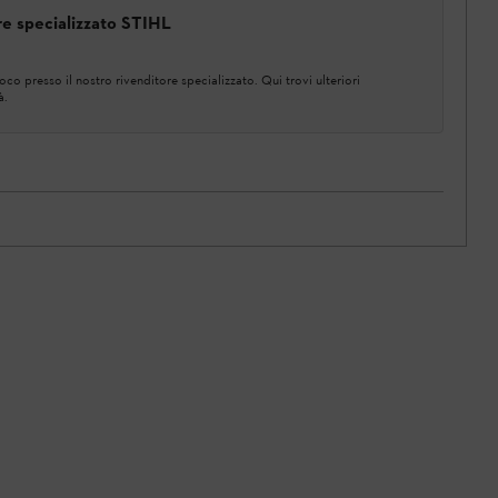
ore specializzato STIHL
co presso il nostro rivenditore specializzato. Qui trovi ulteriori
à.