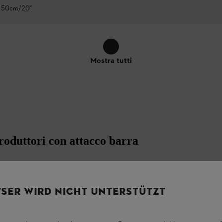
/ 50cm/20"
Mostra tutti
roduttori con attacco barra
a K095
, puoi beneficiare dei vantaggi tangibili di
SER WIRD NICHT UNTERSTÜTZT
o produttore.
estale e agricolo
, per chi lavora nella
cura del