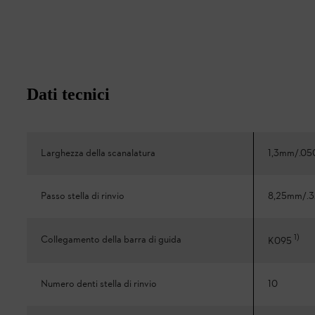
Dati tecnici
Larghezza della scanalatura
1,3mm/.05
Passo stella di rinvio
8,25mm/.3
1
)
Collegamento della barra di guida
K095
Numero denti stella di rinvio
10