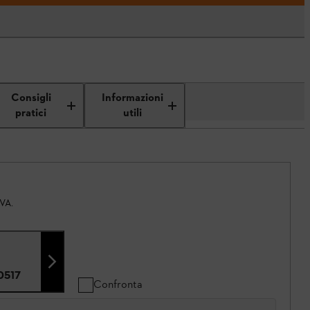
Consigli
Informazioni
pratici
utili
IVA.
0517
Confronta