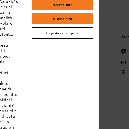
"cookie").
Accetta tutti
 alcuni
nsenso
onalità
Rifiuta tutti
evolare
uti
Impostazioni aperte
utente,
STIHL FAQ
Ser
uesti
. I
Registrazione prodotto
mpio,
Domande sull’assortimento
ati
Manuali d’uso e manutenzione
zioni
okie.
one di
associate.
alsiasi
azioni è
possibile
di tutti i
licy
Note legali
Cookies
Informazioni legali
”, in
Maggiori