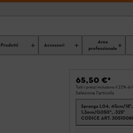
Area
Prodotti
Accessori
professionale
65,50 €
*
Tutti i prezzi includono il 22% di 
Seleziona l'articolo
Spranga L04, 45cm/18",
1,3mm/0.050", .325"
CODICE ART.
3051008