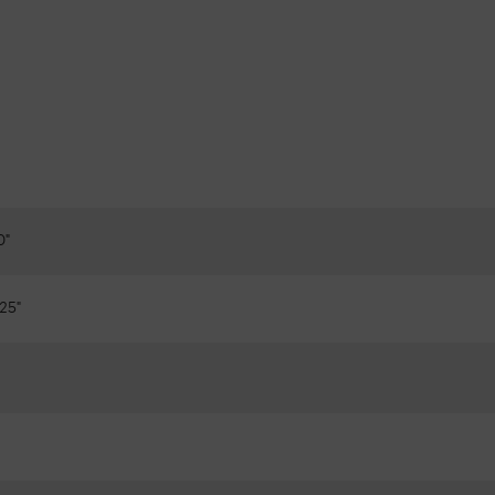
0"
25"