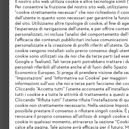
Il nostro sito web utilizza cookie e altre tecnologie simili (
Per consentire la fruizione del nostro sito web, utilizziamo
"cookie strettamente necessari" che non richiedono il co
dell’utente in quanto sono necessari per garantire la funzi
del sito. Utilizziamo altre tipologie di cookie, al fine di ag
l’esperienza di navigazione dell’utente, e per offrire conten
personalizzati, ivi inclusa l'analisi del comportamento dell’
L’azienda
l'efficacia dei contenuti pubblicitari incluse comunicazioni
personalizzate e la creazione di profili riferiti all’utente. Q
cookie vengono installati solo previo consenso degli utenti
Chi siamo
cookie sono utilizzati sia da noi che da terze parti (ad ese
Scarica il catalogo
Google o Tealium). Tali terze parti potrebbero trattare i d
personali riferibili all’utente anche al di fuori dello Spazio
STIHL Integrity Line
Economico Europeo. Si prega di prendere visione delle se
“Impostazioni” and “Informativa sui Cookie” per maggiori
informazioni sull’uso che noi e terze parti facciamo dei co
Cliccando “Accetta tutti” l’utente acconsente all’installazi
tutti i cookie e a tutte le attività di trattamento a questi 
Cliccando "Rifiuta tutti" l’utente rifiuta l’installazione di qu
cookie non strettamente necessario. Nella sezione Impost
possibile prestare il consenso o rifiutare singoli cookie. È 
revocare il proprio consenso all'utilizzo di singoli cookie o 
Termini e condizioni generali
Privacy po
cookie in qualsiasi momento, attraverso la sezione “Cookie
calce alla pagina. Tale azione avrà efficacia per il futuro. 