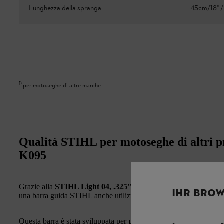
Lunghezza della spranga
45cm/18" 
1
)
per motoseghe di altre marche
Qualità STIHL per motoseghe di altri p
K095
Grazie alla
STIHL Light 04, .325", 1,3 mm con attacco barr
IHR BROW
una barra guida STIHL anche utilizzando una motosega di un altr
Questa barra è stata sviluppata per
professionisti del settore for