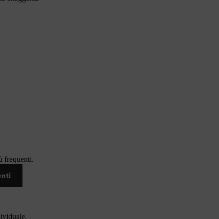
 frequenti.
enti
dividuale.