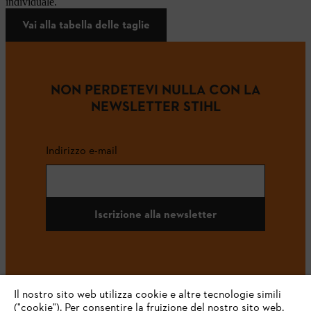
individuale.
Vai alla tabella delle taglie
NON PERDETEVI NULLA CON LA
NEWSLETTER STIHL
Indirizzo e-mail
Iscrizione alla newsletter
#STIHL
Il nostro sito web utilizza cookie e altre tecnologie simili
("cookie"). Per consentire la fruizione del nostro sito web,