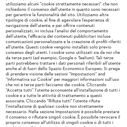
utilizziamo alcuni "cookie strettamente necessari" che non
richiedono il consenso dell’utente in quanto sono necessari
per garantire la funzionalità del sito. Utilizziamo altre
tipologie di cookie, al fine di agevolare l’esperienza di
navigazione dell’utente, e per offrire contenuti
personalizzati, ivi inclusa l'analisi del comportamento
L’azienda
dell’utente, l'efficacia dei contenuti pubblicitari incluse
comunicazioni personalizzate e la creazione di profili riferiti
all’utente. Questi cookie vengono installati solo previo
consenso degli utenti. I cookie sono utilizzati sia da noi che
da terze parti (ad esempio, Google o Tealium). Tali terze
STIHL FAQ
parti potrebbero trattare i dati personali riferibili all’utente
anche al di fuori dello Spazio Economico Europeo. Si prega
di prendere visione delle sezioni “Impostazioni” and
“Informativa sui Cookie” per maggiori informazioni sull’uso
Service
che noi e terze parti facciamo dei cookie. Cliccando
IHR BROWSER WIRD NICHT
“Accetta tutti” l’utente acconsente all’installazione di tutti i
UNTERSTÜTZT
cookie e a tutte le attività di trattamento a questi
associate. Cliccando "Rifiuta tutti" l’utente rifiuta
l’installazione di qualsiasi cookie non strettamente
necessario. Nella sezione Impostazioni è possibile prestare
Sie nutzen einen Browser, den wir noch nicht unterstützen. Für
Termini e condizioni generali
Privacy policy
il consenso o rifiutare singoli cookie. È possibile revocare il
eine optimale Nutzung unserer Seite empfehlen wir Ihnen, zu
proprio consenso all'utilizzo di singoli cookie o di tutti i
einem der folgenden Browser zu wechseln: