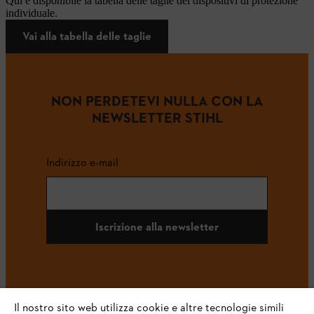
Qui è disponibile la tabella delle taglie dei dispositivi di protezione
individuale.
Vai alla tabella delle taglie
NON PERDETEVI NULLA CON LA
NEWSLETTER STIHL
Indirizzo e-mail
Iscrizione alla newsletter
#STIHL
Il nostro sito web utilizza cookie e altre tecnologie simili