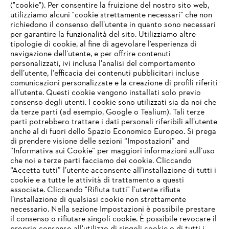
("cookie"). Per consentire la fruizione del nostro sito web,
utilizziamo alcuni "cookie strettamente necessari" che non
richiedono il consenso dell’utente in quanto sono necessari
per garantire la funzionalità del sito. Utilizziamo altre
tipologie di cookie, al fine di agevolare l’esperienza di
navigazione dell’utente, e per offrire contenuti
personalizzati, ivi inclusa l'analisi del comportamento
L’azienda
dell’utente, l'efficacia dei contenuti pubblicitari incluse
comunicazioni personalizzate e la creazione di profili riferiti
all’utente. Questi cookie vengono installati solo previo
consenso degli utenti. I cookie sono utilizzati sia da noi che
da terze parti (ad esempio, Google o Tealium). Tali terze
STIHL FAQ
parti potrebbero trattare i dati personali riferibili all’utente
anche al di fuori dello Spazio Economico Europeo. Si prega
di prendere visione delle sezioni “Impostazioni” and
“Informativa sui Cookie” per maggiori informazioni sull’uso
Service
che noi e terze parti facciamo dei cookie. Cliccando
IHR BROWSER WIRD NICHT
“Accetta tutti” l’utente acconsente all’installazione di tutti i
UNTERSTÜTZT
cookie e a tutte le attività di trattamento a questi
associate. Cliccando "Rifiuta tutti" l’utente rifiuta
l’installazione di qualsiasi cookie non strettamente
necessario. Nella sezione Impostazioni è possibile prestare
Sie nutzen einen Browser, den wir noch nicht unterstützen. Für
Termini e condizioni generali
Privacy policy
il consenso o rifiutare singoli cookie. È possibile revocare il
eine optimale Nutzung unserer Seite empfehlen wir Ihnen, zu