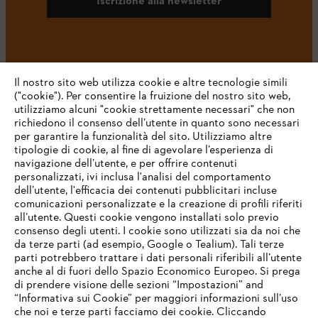
Iscrizione alla newsletter
#STIHL
Il nostro sito web utilizza cookie e altre tecnologie simili
("cookie"). Per consentire la fruizione del nostro sito web,
utilizziamo alcuni "cookie strettamente necessari" che non
richiedono il consenso dell’utente in quanto sono necessari
per garantire la funzionalità del sito. Utilizziamo altre
tipologie di cookie, al fine di agevolare l’esperienza di
navigazione dell’utente, e per offrire contenuti
personalizzati, ivi inclusa l'analisi del comportamento
L’azienda
dell’utente, l'efficacia dei contenuti pubblicitari incluse
comunicazioni personalizzate e la creazione di profili riferiti
all’utente. Questi cookie vengono installati solo previo
consenso degli utenti. I cookie sono utilizzati sia da noi che
da terze parti (ad esempio, Google o Tealium). Tali terze
STIHL FAQ
parti potrebbero trattare i dati personali riferibili all’utente
anche al di fuori dello Spazio Economico Europeo. Si prega
di prendere visione delle sezioni “Impostazioni” and
“Informativa sui Cookie” per maggiori informazioni sull’uso
Service
che noi e terze parti facciamo dei cookie. Cliccando
IHR BROWSER WIRD NICHT